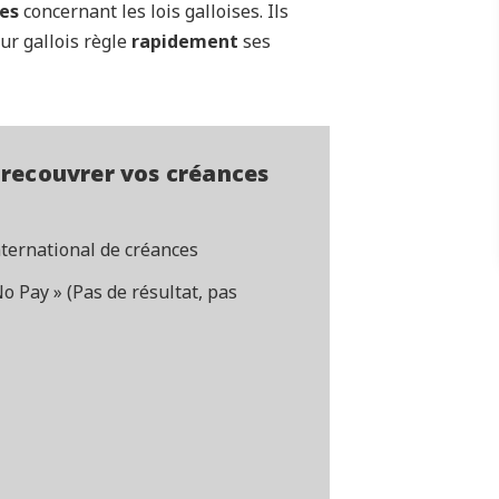
ies
concernant les lois galloises. Ils
ur gallois règle
rapidement
ses
 recouvrer vos créances
nternational de créances
 Pay » (Pas de résultat, pas