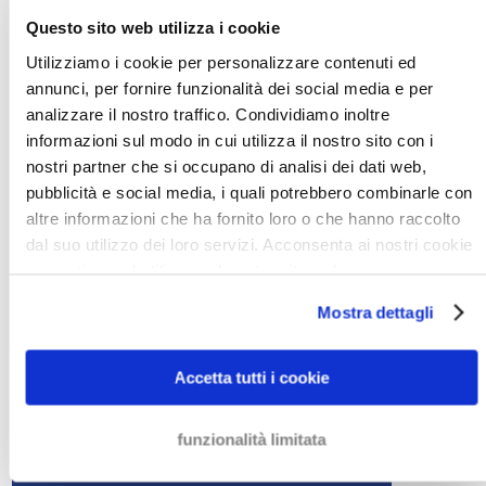
POLITICA NEI CONFRONTI DEI
Questo sito web utilizza i cookie
DEBITORI ADEGUATA
Utilizziamo i cookie per personalizzare contenuti ed
annunci, per fornire funzionalità dei social media e per
Una buona gestione del credito è fondamentale per
analizzare il nostro traffico. Condividiamo inoltre
informazioni sul modo in cui utilizza il nostro sito con i
evitare di avere ritardi nei pagamenti. Mandate le
nostri partner che si occupano di analisi dei dati web,
fatture ai vostri clienti nei tempi giusti e tenete traccia
pubblicità e social media, i quali potrebbero combinarle con
di quando sono previsti i pagamenti. È anche importante
altre informazioni che ha fornito loro o che hanno raccolto
che le fatture che emettete siano corrette, così che non
dal suo utilizzo dei loro servizi. Acconsenta ai nostri cookie
ci siano malintesi sui tempi e metodi di pagamento. In
se continua ad utilizzare il nostro sito web.
questo modo eviterete di avere ritardi nei pagamenti e
Mostra dettagli
che le vostre fatture rimangano insolute. Questo
dimostrerà inoltre che avete una buona capacità di
gestione del credito.
Accetta tutti i cookie
funzionalità limitata
CONSULENZA SENZA