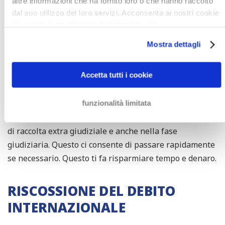
altre informazioni che ha fornito loro o che hanno raccolto
dal suo utilizzo dei loro servizi. Acconsenta ai nostri cookie
LA TUA POSIZIONE IN PIÙ
se continua ad utilizzare il nostro sito web.
FORTE CON UN AVVOCATO DI
Mostra dettagli
RECUPERO CREDITI
Accetta tutti i cookie
Avvocati di recupero crediti hanno più risorse per fare
pressione sul tuo debitore che, per esempio,
un'agenzia di recupero del debito o un ufficiale
funzionalità limitata
giudiziario. Inoltre, possiamo assistervi durante la fase
di raccolta extra giudiziale e anche nella fase
giudiziaria. Questo ci consente di passare rapidamente
se necessario. Questo ti fa risparmiare tempo e denaro.
RISCOSSIONE DEL DEBITO
INTERNAZIONALE