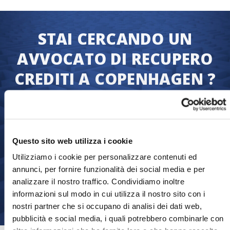
STAI CERCANDO UN
AVVOCATO DI RECUPERO
CREDITI A COPENHAGEN ?
Ci assicuriamo che tu riceva quanto hai
diritto in fretta: il pagamento delle fatture.
Trasferisci la tua raccolta di debiti oggi e
Questo sito web utilizza i cookie
inizieremo immediatamente il processo di
recupero crediti.
Utilizziamo i cookie per personalizzare contenuti ed
annunci, per fornire funzionalità dei social media e per
analizzare il nostro traffico. Condividiamo inoltre
Trasferisci la pratica
informazioni sul modo in cui utilizza il nostro sito con i
nostri partner che si occupano di analisi dei dati web,
pubblicità e social media, i quali potrebbero combinarle con