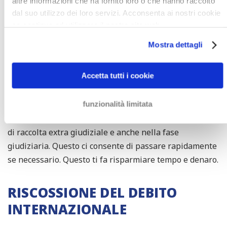
altre informazioni che ha fornito loro o che hanno raccolto
dal suo utilizzo dei loro servizi. Acconsenta ai nostri cookie
LA TUA POSIZIONE IN PIÙ
se continua ad utilizzare il nostro sito web.
FORTE CON UN AVVOCATO DI
Mostra dettagli
RECUPERO CREDITI
Accetta tutti i cookie
Avvocati di recupero crediti hanno più risorse per fare
pressione sul tuo debitore che, per esempio,
un'agenzia di recupero del debito o un ufficiale
funzionalità limitata
giudiziario. Inoltre, possiamo assistervi durante la fase
di raccolta extra giudiziale e anche nella fase
giudiziaria. Questo ci consente di passare rapidamente
se necessario. Questo ti fa risparmiare tempo e denaro.
RISCOSSIONE DEL DEBITO
INTERNAZIONALE