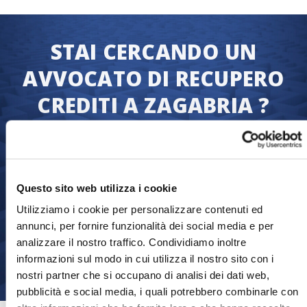
STAI CERCANDO UN
AVVOCATO DI RECUPERO
CREDITI A ZAGABRIA ?
Ci assicuriamo che tu riceva quanto hai
diritto in fretta: il pagamento delle fatture.
Trasferisci la tua raccolta di debiti oggi e
Questo sito web utilizza i cookie
inizieremo immediatamente il processo di
recupero crediti.
Utilizziamo i cookie per personalizzare contenuti ed
annunci, per fornire funzionalità dei social media e per
analizzare il nostro traffico. Condividiamo inoltre
Trasferisci la pratica
informazioni sul modo in cui utilizza il nostro sito con i
nostri partner che si occupano di analisi dei dati web,
pubblicità e social media, i quali potrebbero combinarle con