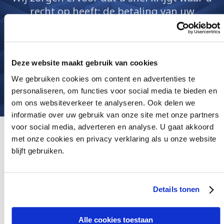
recht op heeft: de betaling van uw
facturen.
Draag vandaag nog uw vordering over, dan
starten wij direct het incassotraject.
Deze website maakt gebruik van cookies
We gebruiken cookies om content en advertenties te
Uw vordering indienen
personaliseren, om functies voor social media te bieden en
om ons websiteverkeer te analyseren. Ook delen we
informatie over uw gebruik van onze site met onze partners
voor social media, adverteren en analyse. U gaat akkoord
MET EEN ADVOCAAT STAAT U
met onze cookies en privacy verklaring als u onze website
blijft gebruiken.
STERKER IN UW INCASSO
Advocaten hebben meer middelen om druk te zetten op
Details tonen
uw debiteur dan een incassobureau. Daarnaast
kunnen wij u zowel in de buitengerechtelijke fase als
Alle cookies toestaan
in de gerechtelijke fase bijstaan. Hierdoor kunnen wij