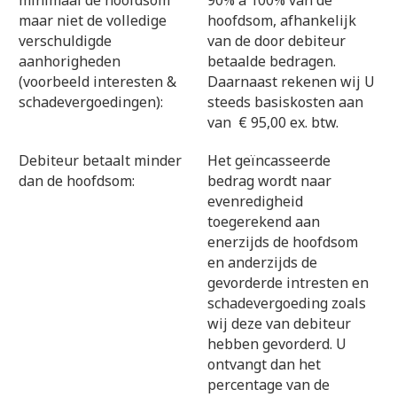
minimaal de hoofdsom
90% à 100% van de
maar niet de volledige
hoofdsom, afhankelijk
verschuldigde
van de door debiteur
aanhorigheden
betaalde bedragen.
(voorbeeld interesten &
Daarnaast rekenen wij U
schadevergoedingen):
steeds basiskosten aan
van € 95,00 ex. btw.
Debiteur betaalt minder
Het geïncasseerde
dan de hoofdsom:
bedrag wordt naar
evenredigheid
toegerekend aan
enerzijds de hoofdsom
en anderzijds de
gevorderde intresten en
schadevergoeding zoals
wij deze van debiteur
hebben gevorderd. U
ontvangt dan het
percentage van de