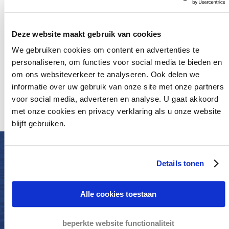
Ja, ik ga akkoord met de
Privacyverklaring
Deze website maakt gebruik van cookies
Verstuur mijn bericht
We gebruiken cookies om content en advertenties te
personaliseren, om functies voor social media te bieden en
E-mail
om ons websiteverkeer te analyseren. Ook delen we
informatie over uw gebruik van onze site met onze partners
+32 (0)320 679 69
voor social media, adverteren en analyse. U gaat akkoord
met onze cookies en privacy verklaring als u onze website
blijft gebruiken.
HIER ZIJN WE
Details tonen
FIER OP
Alle cookies toestaan
beperkte website functionaliteit