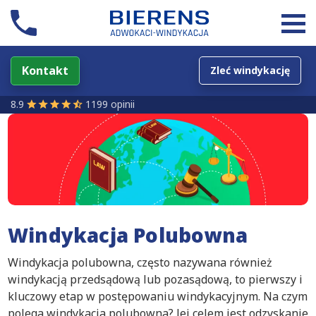
Kontakt
Zleć windykację
8.9
1199 opinii
Windykacja Polubowna
Windykacja polubowna, często nazywana również
windykacją przedsądową lub pozasądową, to pierwszy i
kluczowy etap w postępowaniu windykacyjnym. Na czym
polega windykacja polubowna? Jej celem jest odzyskanie