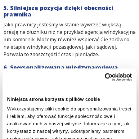
5. Silniejsza pozycja dzięki obecności
prawnika
Jako prawnicy jesteśmy w stanie wywrzeć większą
presję na dłużniku niż na przykład agencja windykacyjna
lub komornik. Możemy również wspierać Cię zarówno
na etapie windykacji pozasądowej, jak i sądowej.
Pozwala to zaoszczędzić czas i pieniądze.
6. Spersonalizowana międzynarodowa
windykacja należności
Każdy przypadek odzyskiwania długów B2B
rozpatrujemy indywidualnie, oferując spersonalizowane
porady dostosowane do Twoich potrzeb
Niniejsza strona korzysta z plików cookie
Wykorzystujemy pliki cookie do spersonalizowania treści
Jesteśmy ekspertami w
i reklam, aby oferować funkcje społecznościowe i
międzynarodowej windykacji należności
analizować ruch w naszej witrynie. Informacje o tym, jak
korzystasz z naszej witryny, udostępniamy partnerom
Działamy nieprzerwanie od 1952 roku
społecznościowym, reklamowym i analitycznym.