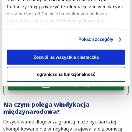
Znamy prawo międzynarodowe i lokalne
Partnerzy mogą połączyć te informacje z innymi danymi
otrzymanymi od Ciebie lub uzyskanymi podczas
Specjalizujemy się w odzyskiwaniu długów
korzystania z ich usług. Kontynuując korzystanie z
zagranicznych
naszej witryny, zgadasz się na używanie plików cookie.
Każdego roku odzyskujemy tysiące zaległych
Pokaż szczegóły
faktur
Zezwól na wszystkie ciasteczka
Zgłoś swoją sprawę przed 16:00, a zaczniemy
ograniczona funkcjonalność
działać już dzisiaj!
Zleć windykację
Na czym polega windykacja
międzynarodowa?
Odzyskiwanie długów za granicą może być bardziej
skomplikowane niż windykacja krajowa, ale z pomocą