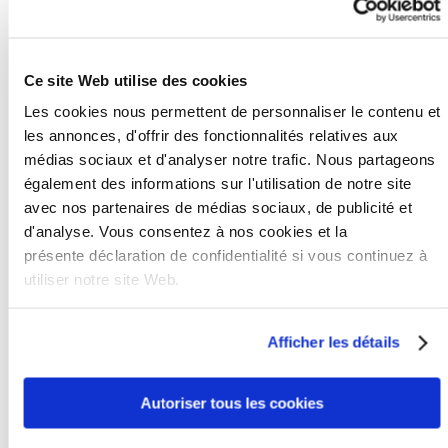
françaises. Il doit donc se conformer à un système
judiciaire auquel il n’est pas habitué.
Bien évidemment, il est préférable d’éviter ce genre de
Ce site Web utilise des cookies
situation. Il est donc important de se mettre d’accord sur
Les cookies nous permettent de personnaliser le contenu et
la loi applicable et le tribunal compétent. Contactez l’un
les annonces, d'offrir des fonctionnalités relatives aux
de nos avocats pour obtenir des informations
médias sociaux et d'analyser notre trafic. Nous partageons
spécifiques à votre situation.
également des informations sur l'utilisation de notre site
avec nos partenaires de médias sociaux, de publicité et
Les lois néerlandaises en matière de
d'analyse. Vous consentez à nos cookies et la
recouvrement de créances
présente déclaration de confidentialité si vous continuez à
Souhaitez-vous intenter une action en justice contre un
utiliser notre site Web.
mauvais payeur néerlandais ? Il est possible de se
reposer sur plusieurs lois allemandes en matière de
Afficher les détails
recouvrement. La meilleure procédure de recouvrement
à choisir va dépendre de votre situation. Bien sûr, nos
Autoriser tous les cookies
avocats chercheront toujours la solution la plus adaptée
à vous et votre cas de recouvrement.