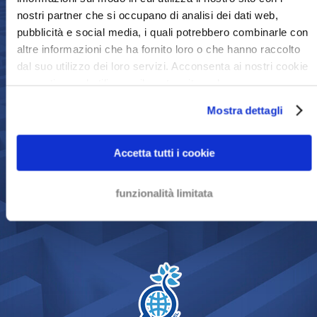
ORGOGLIOSI DI
nostri partner che si occupano di analisi dei dati web,
pubblicità e social media, i quali potrebbero combinarle con
altre informazioni che ha fornito loro o che hanno raccolto
dal suo utilizzo dei loro servizi. Acconsenta ai nostri cookie
8,9
se continua ad utilizzare il nostro sito web.
Mostra dettagli
Accetta tutti i cookie
1199 Le recensioni dei nostri clienti
funzionalità limitata
Alta soddisfazioni dei nostri clienti per i nostri
servizi