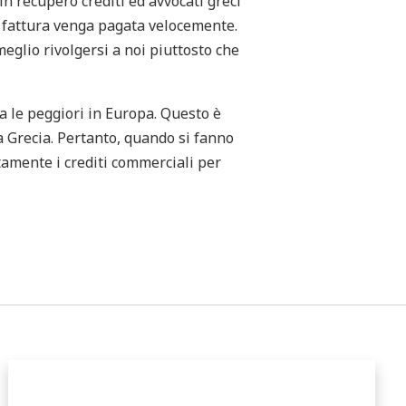
 in recupero crediti ed avvocati greci
ra fattura venga pagata velocemente.
eglio rivolgersi a noi piuttosto che
a le peggiori in Europa. Questo è
la Grecia. Pertanto, quando si fanno
tamente i crediti commerciali per