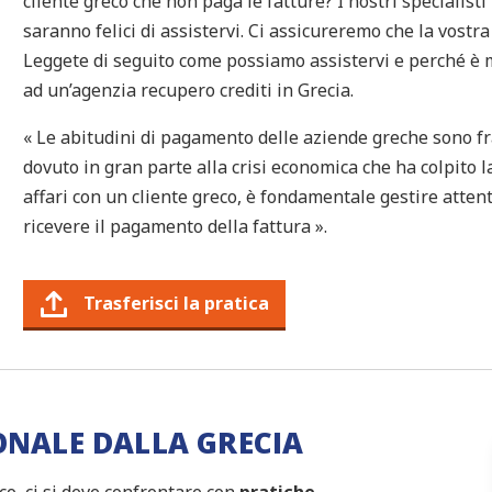
cliente greco che non paga le fatture? I nostri specialisti
saranno felici di assistervi. Ci assicureremo che la vost
Leggete di seguito come possiamo assistervi e perché è m
ad un’agenzia recupero crediti in Grecia.
« Le abitudini di pagamento delle aziende greche sono fr
dovuto in gran parte alla crisi economica che ha colpito 
affari con un cliente greco, è fondamentale gestire atten
ricevere il pagamento della fattura ».
Trasferisci la pratica
ONALE DALLA GRECIA
o, ci si deve confrontare con
pratiche