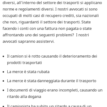
diversi,
all'interno del settore dei trasporti si applicano
norme e regolamenti diversi.
I nostri avvocati si sono
occupati di molti casi di recupero crediti
, sia nazionali
che non,
riguardanti il settore dei trasporti. State
face
ndo i conti con un
a
fattura non pagata o state
affrontando uno
dei
seguenti
problemi
?
I
nostri
avvocati
sapranno assistervi.
Il camion si è rotto causando il deterioramento dei
prodotti trasportati
La merce è stata rubata
La merce è stata danneggiata durante il trasporto
I documenti di viaggio erano incompleti, causando un
ritardo alla dogana
Il camionista ha subito un ritardo a causa di un