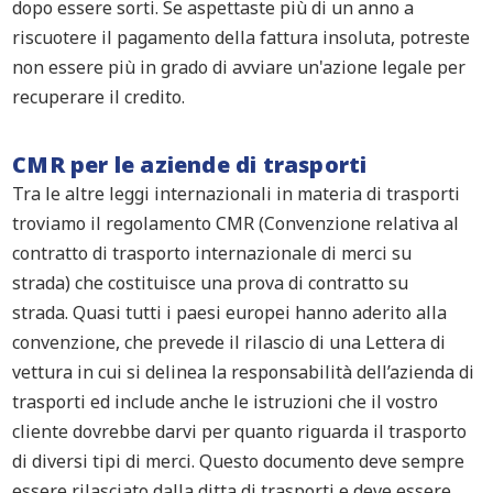
dopo essere sorti
.
Se
aspettaste più di un anno a
riscuotere il pagamento della fattura insoluta
, potreste
non essere più in grado di
avviare un
'azione legale
per
recuperare il credito
.
CMR per le aziende di trasporti
Tra le altre leggi internazionali in materia di trasporti
troviamo il regolamento CMR
(
Convenzione relativa al
contratto di trasporto internazionale di merci su
strada
)
che costituisce una prova di contratto su
strada.
Q
uasi tutti i paesi europei
hanno aderito alla
convenzione, che
prevede
il rilascio di una
Lettera di
vettura
in cui si
delinea la responsabilità
dell’azienda
di
trasporti
e
d
include
anche
le istruzioni che
il vostro
cliente dovrebbe darvi per quanto riguarda il
trasporto
di
diversi tipi di merci
.
Questo documento deve sempre
essere rilasciato
dalla ditta di trasporti
e
deve essere