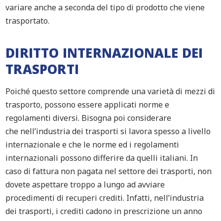
variare anche a second
a
del
tipo di prodotto che viene
trasportato.
DIRITTO INTERNAZIONALE DEI
TRASPORTI
Poiché questo settore comprende una varietà di mezzi di
trasporto, possono essere applicat
i
norme e
regolamenti diversi.
Bisogna poi considerare
che
ne
ll’industria dei
trasporti si lavora
spesso
a livello
internazionale
e
che
le norme e
d
i regolamenti
internazionali possono differire da quelli
italiani
.
In
caso di fatt
ura non pagata nel settore dei trasporti, non
dovete aspettare
troppo a lungo
ad avviare
procedimenti di recuperi crediti.
I
nfatti,
nell’industria
dei trasporti, i crediti cadono in prescrizione
un anno