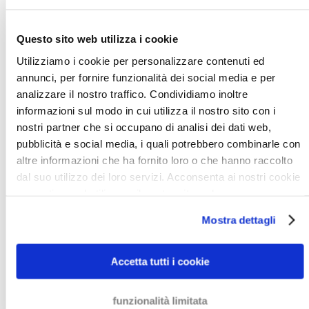
aiuteremo a controllare la solvibilità aziendale del
debitore e ad analizzare la sua situazione finanziaria.
Questo sito web utilizza i cookie
Dopodiché, valuteremo i costi insieme a voi ed
inizieremo a lavorare al caso solo dopo aver ricevuto il
Utilizziamo i cookie per personalizzare contenuti ed
annunci, per fornire funzionalità dei social media e per
vostro consenso.
analizzare il nostro traffico. Condividiamo inoltre
informazioni sul modo in cui utilizza il nostro sito con i
RECUPERO CREDITI
nostri partner che si occupano di analisi dei dati web,
INTERNAZIONALI NEL SETTORE
pubblicità e social media, i quali potrebbero combinarle con
altre informazioni che ha fornito loro o che hanno raccolto
DEI TRASPORTI
dal suo utilizzo dei loro servizi. Acconsenta ai nostri cookie
se continua ad utilizzare il nostro sito web.
Anche con un cliente all’estero c’è il rischio di dover fare
i conti con una fattura non pagata. Fortunatamente, il
Mostra dettagli
nostro team di specialisti internazionali sa come fare in
modo che il debitore paghi.
I nostri avvocati
hanno
Accetta tutti i cookie
infatti conoscenza ed esperienza nel recupero
crediti
nel settore dei trasporti
, sia nazionale che
funzionalità limitata