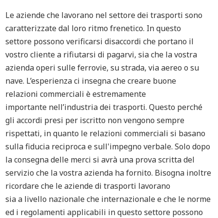
Le aziende che lavorano nel settore dei trasporti sono
caratterizzate dal loro ritmo frenetico.
In questo
settore
possono verificarsi disaccordi che portano il
vostro cliente a rifiutarsi di pagarvi
,
s
ia che la vostra
azienda operi sulle ferrovie,
su
strada,
via
aereo o
su
nave
.
L’
esperienza
ci insegna
che creare
buone
relazioni
commerciali
è estremamente
importante
nell’industria dei trasporti
.
Questo perché
gli accordi presi per iscritto non
vengono
sempre
rispett
ati,
in quanto le relazioni
commerciali
si basano
sulla fiducia
recip
roca
e sull'impegno verbale.
Solo
dopo
la consegna delle merci si avrà
una prova scritta
del
servizio che la vostra azienda ha fornito.
Bisogna inoltre
ricordare che le aziende di trasporti lavorano
sia
a
livello nazionale che internazional
e
e che
le
norme
e
d
i regolamenti applicabili
in questo settore
possono