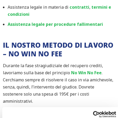
Assistenza legale in materia di
contratti
,
termini e
condizioni
Assistenza legale per procedure fallimentari
IL NOSTRO METODO DI LAVORO
– NO WIN NO FEE
Durante la fase stragiudiziale del recupero crediti,
lavoriamo sulla base del principio
No
Win
No
Fee
.
Cerchiamo sempre di risolvere il caso in via amichevole,
senza, quindi, l’intervento del
giudice.
Dovrete
sostenere
solo
una spesa di 195€
per i
costi
amministrat
ivi.
Se poi dovesse essere necessario avviare azioni legali, vi