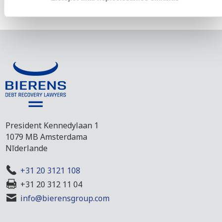
Lasiet mūsu klientu atsauksmes >
President Kennedylaan 1
1079 MB Amsterdama
Nīderlande
+31 20 3121 108
+31 20 312 11 04
info@bierensgroup.com