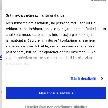
Šī tīmekļa vietne izmanto sīkfailus
Mēs izmantojam sīkfailus, lai personalizētu saturu un
ESAM PALĪDZĒJUŠI VAIRĀK NEKĀ
reklāmas, nodrošinātu sociālo saziņas līdzekļu funkcijas un
24 000 UZŅĒMUMIEM VISĀ
analizētu mūsu datplūsmu. Informāciju par to, kā jūs
PASAULĒ, SĀKOT
izmantojat mūsu vietni, mēs arī kopīgojam ar saviem
sociālās saziņas līdzekļu, reklamēšanas un analīzes
NO MAZIEM LĪDZ
partneriem, kuri to var apvienot ar citu informāciju, ko
STARPTAUTISKIEM UZŅĒMUMIEM
viņiem sniedzat vai ko viņi apkopo, kad lietojat viņu
pakalpojumus.
Rādīt detalizēti
Atļaut visus sīkfailus
Lietojiet tikai nepieciešamos sīkfailus