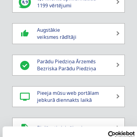
8,9
1199 vērtējumi
Augstākie
veiksmes rādītāji
Parādu Piedziņa Ārzemēs
Bezriska Parādu Piedziņa
Pieeja mūsu web portālam
jebkurā diennakts laikā
Pielāgoti risinājumi