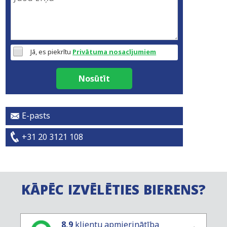
Jā, es piekrītu
Privātuma nosacījumiem
Nosūtīt
E-pasts
+31 20 3121 108
KĀPĒC IZVĒLĒTIES BIERENS?
8,9
klientu apmierinātība