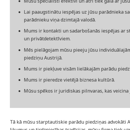
Mūsu speciālisti efektīvi un ātri tiek galā ar jūs
Lai paaugstinātu iespējas uz jūsu parādnieka 
parādnieku viņa dzimtajā valodā.
Mums ir kontakti un sadarbošanās iespējas ar st
un privātdetektīviem.
Mēs pielāgojam mūsu pieeju jūsu individuālajām
piedziņu Austrijā.
Mums ir piekļuve visām lielākajām parādu pied
Mums ir pieredze vietējā biznesa kultūrā.
Mūsu spēkos ir juridiskas pilnvaras, kas veicin
Tā kā mūsu starptautiskie parādu piedziņas advokāti A
likumus un tirdzniecības tradīcijas, mūsu firma tiek u