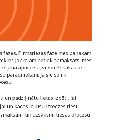
vās fāzēs. Pirmstiesas fāzē mēs panākam
 rēķins joprojām netiek apmaksāts, mēs
tu rēķina apmaksu, vienmēr sākas ar
u parādniekam. Ja šie soļi ir
ocesu.
un padziļinātu lietas izpēti, lai
ai un kādas ir jūsu izredzes tiesu
izmaksām, un uzsāksim tiesas procesu