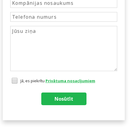
Jā, es piekrītu
Privātuma nosacījumiem
Nosūtīt