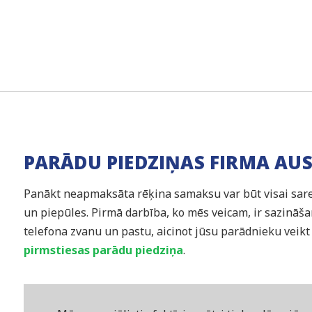
PARĀDU PIEDZIŅAS FIRMA AUS
Panākt neapmaksāta rēķina samaksu var būt visai sarežģ
un piepūles. Pirmā darbība, ko mēs veicam, ir sazināša
telefona zvanu un pastu, aicinot jūsu parādnieku veikt
pirmstiesas parādu piedziņa
.