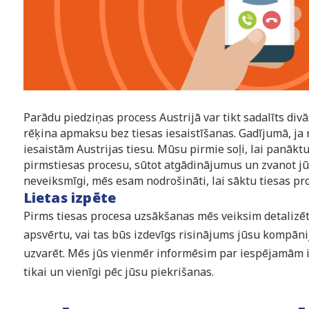
Parādu piedziņas process Austrijā var tikt sadalīts di
rēķina apmaksu bez tiesas iesaistīšanas. Gadījumā, ja
iesaistām Austrijas tiesu. Mūsu pirmie soļi, lai panāk
pirmstiesas procesu, sūtot atgādinājumus un zvanot jūs
neveiksmīgi, mēs esam nodrošināti, lai sāktu tiesas pr
Lietas izpēte
Pirms tiesas procesa uzsākšanas mēs veiksim detalizētu 
apsvērtu, vai tas būs izdevīgs risinājums jūsu kompānij
uzvarēt. Mēs jūs vienmēr informēsim par iespējamām 
tikai un vienīgi pēc jūsu piekrišanas.