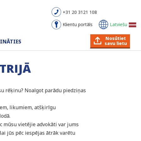
+31 20 3121 108
Klientu portāls
Latviešu
Nosūtiet
INĀTIES
savu lietu
TRIJĀ
ūsu rēķinu? Noalgot parādu piedziņas
iem, likumiem, atšķirīgu
lodā.
c mūsu vietējie advokāti var jums
ai jūs pēc iespējas ātrāk varētu