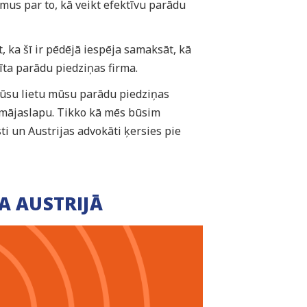
umus par to, kā veikt efektīvu parādu
, ka šī ir pēdējā iespēja samaksāt, kā
īta parādu piedziņas firma.
jūsu lietu mūsu parādu piedziņas
su mājaslapu. Tikko kā mēs būsim
i un Austrijas advokāti ķersies pie
A AUSTRIJĀ