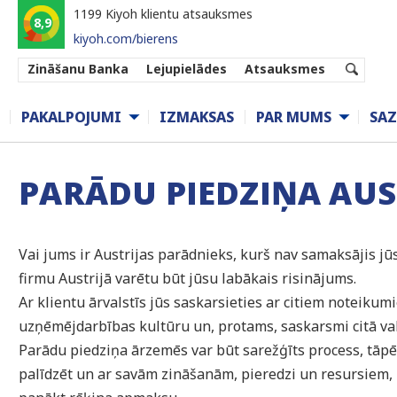
1199 Kiyoh klientu atsauksmes
8,9
kiyoh.com/bierens
Zināšanu Banka
Lejupielādes
Atsauksmes
PAKALPOJUMI
IZMAKSAS
PAR MUMS
SAZ
PARĀDU PIEDZIŅA AUS
Vai jums ir Austrijas parādnieks, kurš nav samaksājis j
firmu Austrijā varētu būt jūsu labākais risinājums.
Ar klientu ārvalstīs jūs saskarsieties ar citiem noteikum
uzņēmējdarbības kultūru un, protams, saskarsmi citā va
Parādu piedziņa ārzemēs var būt sarežģīts process, tāpē
palīdzēt un ar savām zināšanām, pieredzi un resursiem, l