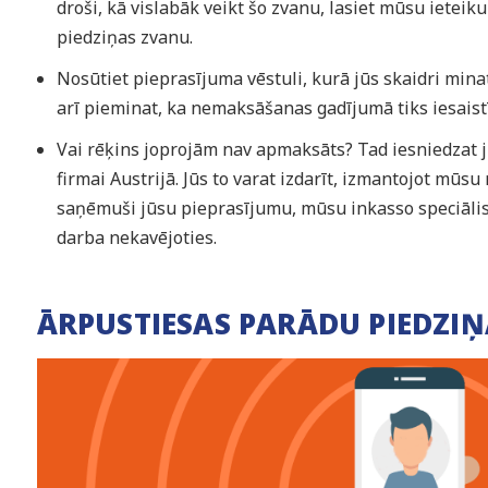
droši, kā vislabāk veikt šo zvanu, lasiet mūsu ieteik
piedziņas zvanu.
Nosūtiet pieprasījuma vēstuli, kurā jūs skaidri minat
arī pieminat, ka nemaksāšanas gadījumā tiks iesaist
Vai rēķins joprojām nav apmaksāts? Tad iesniedzat 
firmai Austrijā. Jūs to varat izdarīt, izmantojot mū
saņēmuši jūsu pieprasījumu, mūsu inkasso speciālist
darba nekavējoties.
ĀRPUSTIESAS PARĀDU PIEDZIŅ