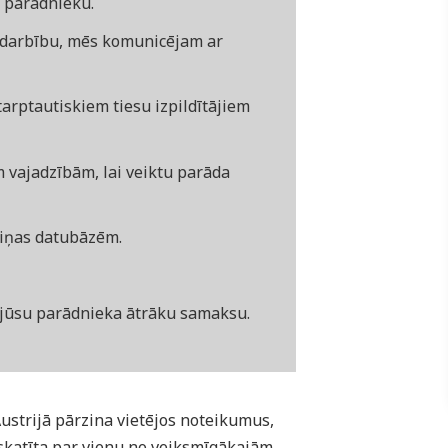
u parādnieku.
sadarbību, mēs komunicējam ar
arptautiskiem tiesu izpildītājiem
 vajadzībām, lai veiktu parāda
ziņas datubāzēm.
a jūsu parādnieka ātrāku samaksu.
ustrijā pārzina vietējos noteikumus,
zskatīta par vienu no veiksmīgākajām