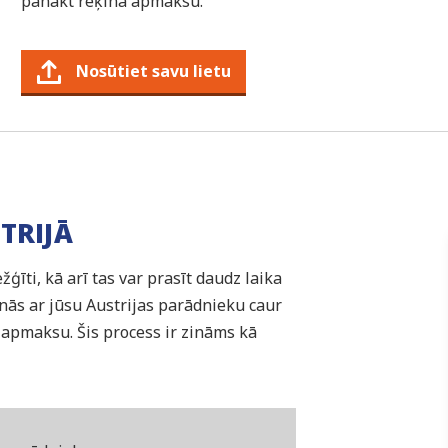
panākt rēķina apmaksu.
Nosūtiet savu lietu
TRIJĀ
īti, kā arī tas var prasīt daudz laika
nās ar jūsu Austrijas parādnieku caur
 apmaksu. Šis process ir zināms kā