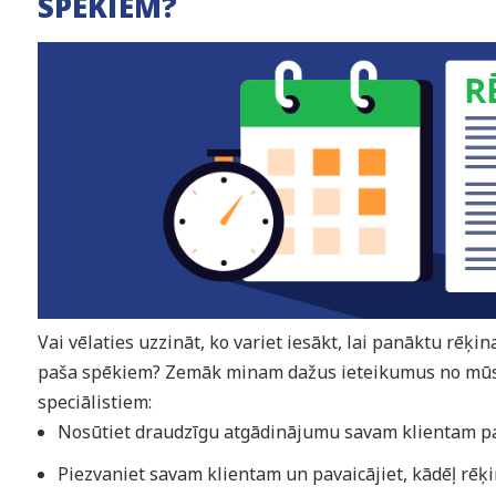
SPĒKIEM?
Vai vēlaties uzzināt, ko variet iesākt, lai panāktu rēķ
paša spēkiem? Zemāk minam dažus ieteikumus no mūsu
speciālistiem:
Nosūtiet draudzīgu atgādinājumu savam klientam p
Piezvaniet savam klientam un pavaicājiet, kādēļ rēķi