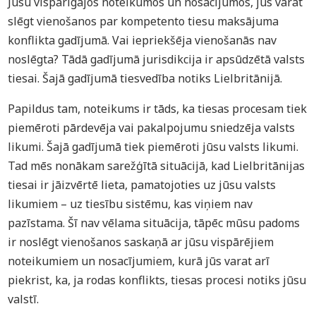
Jūsu vispārīgajos noteikumos un nosacījumos, jūs varat
slēgt vienošanos par kompetento tiesu maksājuma
konflikta gadījumā. Vai iepriekšēja vienošanās nav
noslēgta? Tādā gadījumā jurisdikcija ir apsūdzētā valsts
tiesai. Šajā gadījumā tiesvedība notiks Lielbritānijā.
Papildus tam, noteikums ir tāds, ka tiesas procesam tiek
piemēroti pārdevēja vai pakalpojumu sniedzēja valsts
likumi. Šajā gadījumā tiek piemēroti jūsu valsts likumi.
Tad mēs nonākam sarežģītā situācijā, kad Lielbritānijas
tiesai ir jāizvērtē lieta, pamatojoties uz jūsu valsts
likumiem – uz tiesību sistēmu, kas viņiem nav
pazīstama. Šī nav vēlama situācija, tāpēc mūsu padoms
ir noslēgt vienošanos saskaņā ar jūsu vispārējiem
noteikumiem un nosacījumiem, kurā jūs varat arī
piekrist, ka, ja rodas konflikts, tiesas procesi notiks jūsu
valstī.