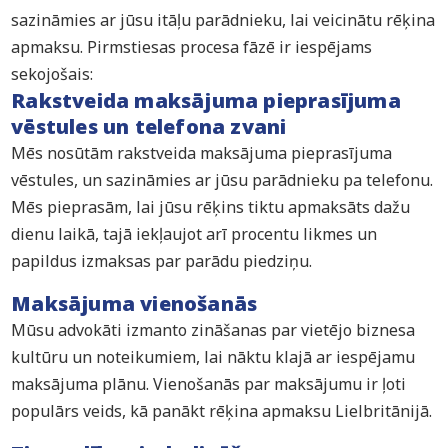
sazināmies ar jūsu itāļu parādnieku, lai veicinātu rēķina
apmaksu. Pirmstiesas procesa fāzē ir iespējams
sekojošais:
Rakstveida maksājuma pieprasījuma
vēstules un telefona zvani
Mēs nosūtām rakstveida maksājuma pieprasījuma
vēstules, un sazināmies ar jūsu parādnieku pa telefonu.
Mēs pieprasām, lai jūsu rēķins tiktu apmaksāts dažu
dienu laikā, tajā iekļaujot arī procentu likmes un
papildus izmaksas par parādu piedziņu.
Maksājuma vienošanās
Mūsu advokāti izmanto zināšanas par vietējo biznesa
kultūru un noteikumiem, lai nāktu klajā ar iespējamu
maksājuma plānu. Vienošanās par maksājumu ir ļoti
populārs veids, kā panākt rēķina apmaksu Lielbritānijā.