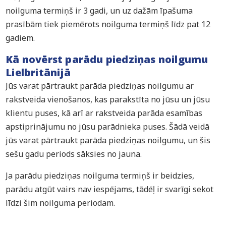
noilguma termiņš ir 3 gadi, un uz dažām īpašuma
prasībām tiek piemērots noilguma termiņš līdz pat 12
gadiem.
Kā novērst parādu piedziņas noilgumu
Lielbritānijā
Jūs varat pārtraukt parāda piedziņas noilgumu ar
rakstveida vienošanos, kas parakstīta no jūsu un jūsu
klientu puses, kā arī ar rakstveida parāda esamības
apstiprinājumu no jūsu parādnieka puses. Šādā veidā
jūs varat pārtraukt parāda piedziņas noilgumu, un šis
sešu gadu periods sāksies no jauna.
Ja parādu piedziņas noilguma termiņš ir beidzies,
parādu atgūt vairs nav iespējams, tādēļ ir svarīgi sekot
līdzi šim noilguma periodam.