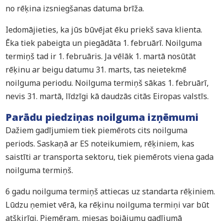
no rēķina izsniegšanas datuma brīža.
Iedomājieties, ka jūs būvējat ēku priekš sava klienta.
Ēka tiek pabeigta un piegādāta 1. februārī. Noilguma
termiņš tad ir 1. februāris. Ja vēlāk 1. martā nosūtāt
rēķinu ar beigu datumu 31. marts, tas neietekmē
noilguma periodu. Noilguma termiņš sākas 1. februārī,
nevis 31. martā, līdzīgi kā daudzās citās Eiropas valstīs.
Parādu piedziņas noilguma izņēmumi
Dažiem gadījumiem tiek piemērots cits noilguma
periods. Saskaņā ar ES noteikumiem, rēķiniem, kas
saistīti ar transporta sektoru, tiek piemērots viena gada
noilguma termiņš.
6 gadu noilguma termiņš attiecas uz standarta rēķiniem.
Lūdzu ņemiet vērā, ka rēķinu noilguma termiņi var būt
atšķirīgi. Piemēram, miesas bojājumu gadījumā