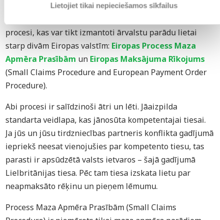
Lietojiet tikai nepieciešamos sīkfailus
Papildus parastiem civilprocesiem, ir divi alternatīvi
procesi, kas var tikt izmantoti ārvalstu parādu lietai
starp divām Eiropas valstīm:
Eiropas Process Maza
Apmēra Prasībām
un
Eiropas Maksājuma Rīkojums
(Small Claims Procedure and European Payment Order
Procedure).
Abi procesi ir salīdzinoši ātri un lēti. Jāaizpilda
standarta veidlapa, kas jānosūta kompetentajai tiesai.
Ja jūs un jūsu tirdzniecības partneris konflikta gadījumā
iepriekš neesat vienojušies par kompetento tiesu, tas
parasti ir apsūdzētā valsts ietvaros – šajā gadījumā
Lielbritānijas tiesa. Pēc tam tiesa izskata lietu par
neapmaksāto rēķinu un pieņem lēmumu.
Process Maza Apmēra Prasībām (Small Claims