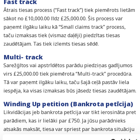
Fast track
Ātrais tiesas process (“Fast track”) tiek piemērots lietām
sākot no £10,000.00 līdz £25,000.00. Šis process var
paņemt ilgāku laiku kā “Small claims track” process,
taču izmaksas tiek (vismaz daļēji) piedzītas tiesas
zaudētājam. Tas tiek izlemts tiesas sēdē.
Multi- track
Sarežģītos vai apstrīdētos parādu piedziņas gadījumos
virs £25,000.00 tiek piemērota “Multi-track” procedūra.
Tā var paņemt ilgāku laiku, taču šajā ceļā pastāv liela
iespēja, ka visas izmaksas būs jāsedz tiesas zaudētājam.
Winding Up petition (Bankrota petīcija)
Likvidācijas jeb bankrota petīcija var tikt ierosināta pret
parādiem, kas ir lielāki par £750. Ja jūsu parādnieks
atsakās maksāt, tiesa var spriest par bankrota situāciju
un parādnieka mantas atsavināšanu, lai tās vērtība