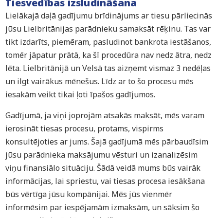
Tiesvedības izsludināšana
Lielākajā daļā gadījumu brīdinājums ar tiesu pārliecinās
jūsu Lielbritānijas parādnieku samaksāt rēķinu. Tas var
tikt izdarīts, piemēram, pasludinot bankrota iestāšanos,
tomēr jāpatur prātā, ka šī procedūra nav nedz ātra, nedz
lēta. Lielbritānijā un Velsā tas aizņemt vismaz 3 nedēļas
un ilgt vairākus mēnešus. Līdz ar to šo procesu mēs
iesakām veikt tikai ļoti īpašos gadījumos.
Gadījumā, ja viņi joprojām atsakās maksāt, mēs varam
ierosināt tiesas procesu, protams, vispirms
konsultējoties ar jums. Šajā gadījumā mēs pārbaudīsim
jūsu parādnieka maksājumu vēsturi un izanalizēsim
viņu finansiālo situāciju. Šādā veidā mums būs vairāk
informācijas, lai spriestu, vai tiesas procesa iesākšana
būs vērtīga jūsu kompānijai. Mēs jūs vienmēr
informēsim par iespējamām izmaksām, un sāksim šo