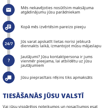
Mēs nekavējoties nosūtīsim maksājuma
atgādinājumu jūsu parādniekam
Kopā mēs izvērtēsim pareizo pieeju
Jūs varat apskatīt lietas norisi jebkurā
diennakts laikā, izmantojot mūsu mājaslapu
Jautājumi? Jūsu kontaktpersona ir jums
vienmēr pieejama, lai atbildētu uz jūsu
jautājumiem
Jūsu pieprasītais rēķins tiks apmaksāts
TIESĀŠANĀS JŪSU VALSTĪ
Vai jūsu vispārējos noteikumos un nosacījumos esat