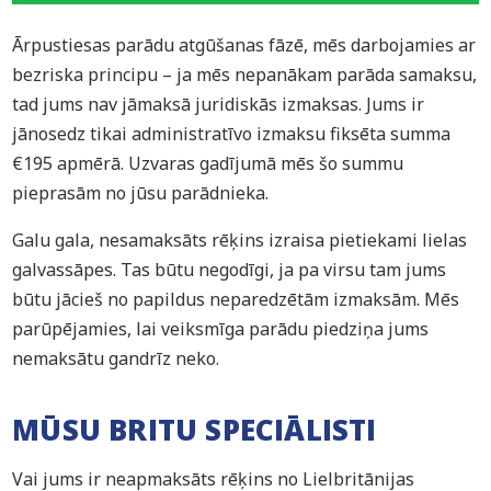
Ārpustiesas parādu atgūšanas fāzē, mēs darbojamies ar
bezriska principu – ja mēs nepanākam parāda samaksu,
tad jums nav jāmaksā juridiskās izmaksas. Jums ir
jānosedz tikai administratīvo izmaksu fiksēta summa
€195 apmērā. Uzvaras gadījumā mēs šo summu
pieprasām no jūsu parādnieka.
Galu gala, nesamaksāts rēķins izraisa pietiekami lielas
galvassāpes. Tas būtu negodīgi, ja pa virsu tam jums
būtu jācieš no papildus neparedzētām izmaksām. Mēs
parūpējamies, lai veiksmīga parādu piedziņa jums
nemaksātu gandrīz neko.
MŪSU BRITU SPECIĀLISTI
Vai jums ir neapmaksāts rēķins no Lielbritānijas