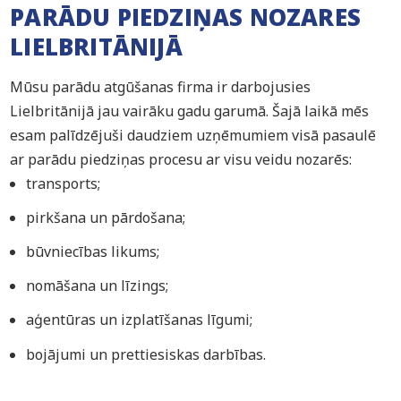
PARĀDU PIEDZIŅAS NOZARES
LIELBRITĀNIJĀ
Mūsu parādu atgūšanas firma ir darbojusies
Lielbritānijā jau vairāku gadu garumā. Šajā laikā mēs
esam palīdzējuši daudziem uzņēmumiem visā pasaulē
ar parādu piedziņas procesu ar visu veidu nozarēs:
transports;
pirkšana un pārdošana;
būvniecības likums;
nomāšana un līzings;
aģentūras un izplatīšanas līgumi;
bojājumi un prettiesiskas darbības.