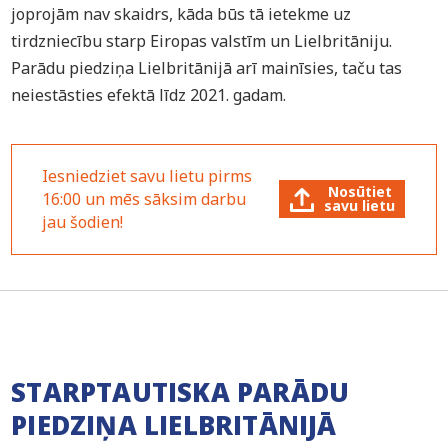
joprojām nav skaidrs, kāda būs tā ietekme uz
tirdzniecību starp Eiropas valstīm un Lielbritāniju.
Parādu piedziņa Lielbritānijā arī mainīsies, taču tas
neiestāsties efektā līdz 2021. gadam.
Iesniedziet savu lietu pirms
Nosūtiet
16:00 un mēs sāksim darbu
savu lietu
jau šodien!
STARPTAUTISKA PARĀDU
PIEDZIŅA LIELBRITĀNIJĀ