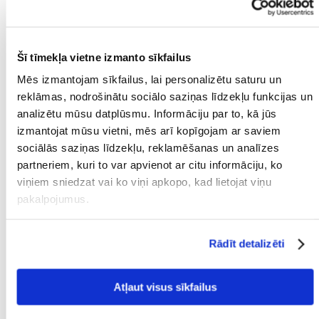
tiktu sadalīta starp kreditoriem.
STARPTAUTISKI PARĀDU
Šī tīmekļa vietne izmanto sīkfailus
PIEDZIŅAS LIKUMI
Mēs izmantojam sīkfailus, lai personalizētu saturu un
reklāmas, nodrošinātu sociālo saziņas līdzekļu funkcijas un
analizētu mūsu datplūsmu. Informāciju par to, kā jūs
izmantojat mūsu vietni, mēs arī kopīgojam ar saviem
sociālās saziņas līdzekļu, reklamēšanas un analīzes
partneriem, kuri to var apvienot ar citu informāciju, ko
viņiem sniedzat vai ko viņi apkopo, kad lietojat viņu
pakalpojumus.
Papildus Lielbritānijas parādu piedziņas likumiem ir arī
Rādīt detalizēti
daži Eiropas procesi, kurus var izmantot, ja jūsu
Lielbritānijas klients atsakās maksāt. Eiropas
Atļaut visus sīkfailus
Savienībai ir svarīgi stimulēt tirdzniecību starp Eiropas
valstīm, tāpēc sarežģītas procedūras tai nav vēlamas.