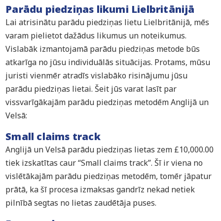
Parādu piedziņas likumi Lielbritānijā
Lai atrisinātu parādu piedziņas lietu Lielbritānijā, mēs
varam pielietot dažādus likumus un noteikumus.
Vislabāk izmantojamā parādu piedziņas metode būs
atkarīga no jūsu individuālās situācijas. Protams, mūsu
juristi vienmēr atradīs vislabāko risinājumu jūsu
parādu piedziņas lietai. Šeit jūs varat lasīt par
vissvarīgākajām parādu piedziņas metodēm Anglijā un
Velsā:
Small claims track
Anglijā un Velsā parādu piedziņas lietas zem £10,000.00
tiek izskatītas caur “Small claims track”. Šī ir viena no
vislētākajām parādu piedziņas metodēm, tomēr jāpatur
prātā, ka šī procesa izmaksas gandrīz nekad netiek
pilnībā segtas no lietas zaudētāja puses.