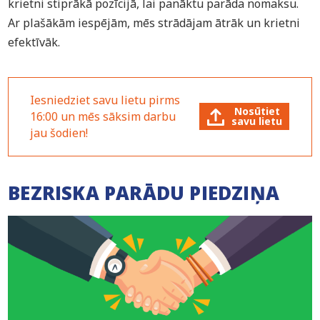
krietni stiprākā pozīcijā, lai panāktu parāda nomaksu.
Ar plašākām iespējām, mēs strādājam ātrāk un krietni
efektīvāk.
Iesniedziet savu lietu pirms
Nosūtiet
16:00 un mēs sāksim darbu
savu lietu
jau šodien!
BEZRISKA PARĀDU PIEDZIŅA