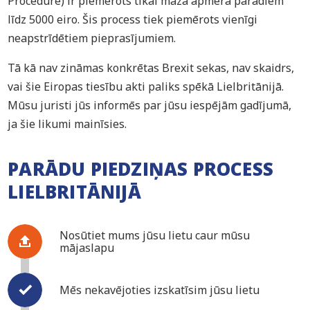
Procedure) ir piemērots tikai maza apmēra parādiem
līdz 5000 eiro. Šis process tiek piemērots vienīgi
neapstrīdētiem pieprasījumiem.
Tā kā nav zināmas konkrētas Brexit sekas, nav skaidrs,
vai šie Eiropas tiesību akti paliks spēkā Lielbritānijā.
Mūsu juristi jūs informēs par jūsu iespējām gadījumā,
ja šie likumi mainīsies.
PARĀDU PIEDZIŅAS PROCESS
LIELBRITĀNIJĀ
Nosūtiet mums jūsu lietu caur mūsu
mājaslapu
Mēs nekavējoties izskatīsim jūsu lietu