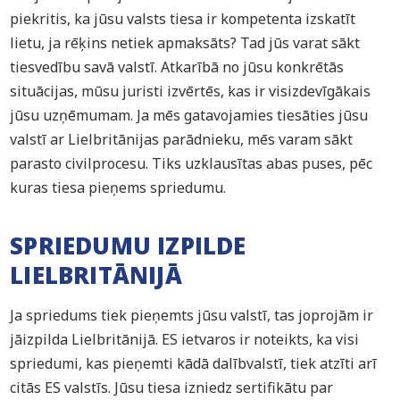
piekritis, ka jūsu valsts tiesa ir kompetenta izskatīt
lietu, ja rēķins netiek apmaksāts? Tad jūs varat sākt
tiesvedību savā valstī. Atkarībā no jūsu konkrētās
situācijas, mūsu juristi izvērtēs, kas ir visizdevīgākais
jūsu uzņēmumam. Ja mēs gatavojamies tiesāties jūsu
valstī ar Lielbritānijas parādnieku, mēs varam sākt
parasto civilprocesu. Tiks uzklausītas abas puses, pēc
kuras tiesa pieņems spriedumu.
SPRIEDUMU IZPILDE
LIELBRITĀNIJĀ
Ja spriedums tiek pieņemts jūsu valstī, tas joprojām ir
jāizpilda Lielbritānijā. ES ietvaros ir noteikts, ka visi
spriedumi, kas pieņemti kādā dalībvalstī, tiek atzīti arī
citās ES valstīs. Jūsu tiesa izniedz sertifikātu par