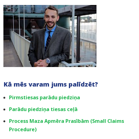
Kā mēs varam jums palīdzēt?
Pirmstiesas parādu piedziņa
Parādu piedziņa tiesas ceļā
Process Maza Apmēra Prasībām (Small Claims
Procedure)