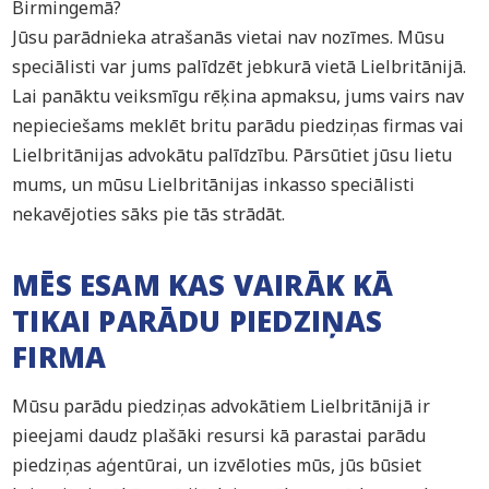
Birmingemā?
Jūsu parādnieka atrašanās vietai nav nozīmes. Mūsu
speciālisti var jums palīdzēt jebkurā vietā Lielbritānijā.
Lai panāktu veiksmīgu rēķina apmaksu, jums vairs nav
nepieciešams meklēt britu parādu piedziņas firmas vai
Lielbritānijas advokātu palīdzību. Pārsūtiet jūsu lietu
mums, un mūsu Lielbritānijas inkasso speciālisti
nekavējoties sāks pie tās strādāt.
MĒS ESAM KAS VAIRĀK KĀ
TIKAI PARĀDU PIEDZIŅAS
FIRMA
Mūsu parādu piedziņas advokātiem Lielbritānijā ir
pieejami daudz plašāki resursi kā parastai parādu
piedziņas aģentūrai, un izvēloties mūs, jūs būsiet