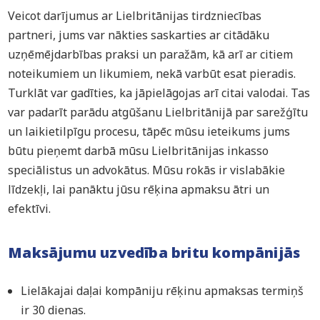
Veicot darījumus ar Lielbritānijas tirdzniecības
partneri, jums var nākties saskarties ar citādāku
uzņēmējdarbības praksi un paražām, kā arī ar citiem
noteikumiem un likumiem, nekā varbūt esat pieradis.
Turklāt var gadīties, ka jāpielāgojas arī citai valodai. Tas
var padarīt parādu atgūšanu Lielbritānijā par sarežģītu
un laikietilpīgu procesu, tāpēc mūsu ieteikums jums
būtu pieņemt darbā mūsu Lielbritānijas inkasso
speciālistus un advokātus. Mūsu rokās ir vislabākie
līdzekļi, lai panāktu jūsu rēķina apmaksu ātri un
efektīvi.
Maksājumu uzvedība britu kompānijās
Lielākajai daļai kompāniju rēķinu apmaksas termiņš
ir 30 dienas.