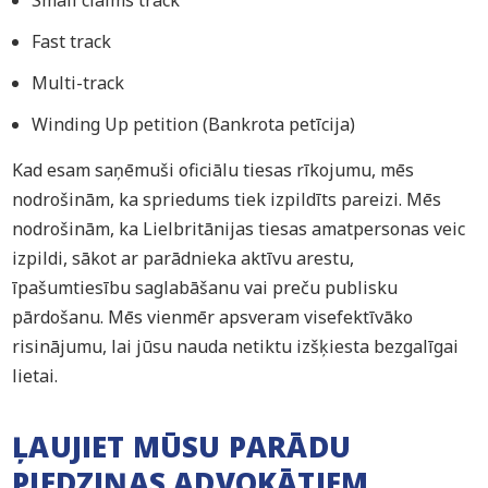
Fast track
Multi-track
Winding Up petition (Bankrota petīcija)
Kad esam saņēmuši oficiālu tiesas rīkojumu, mēs
nodrošinām, ka spriedums tiek izpildīts pareizi. Mēs
nodrošinām, ka Lielbritānijas tiesas amatpersonas veic
izpildi, sākot ar parādnieka aktīvu arestu,
īpašumtiesību saglabāšanu vai preču publisku
pārdošanu. Mēs vienmēr apsveram visefektīvāko
risinājumu, lai jūsu nauda netiktu izšķiesta bezgalīgai
lietai.
ĻAUJIET MŪSU PARĀDU
PIEDZIŅAS ADVOKĀTIEM