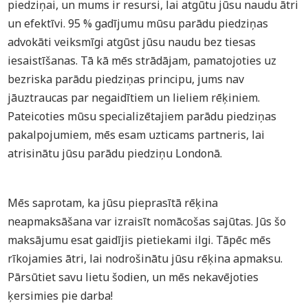
piedziņai, un mums ir resursi, lai atgūtu jūsu naudu ātri
un efektīvi. 95 % gadījumu mūsu parādu piedziņas
advokāti veiksmīgi atgūst jūsu naudu bez tiesas
iesaistīšanas. Tā kā mēs strādājam, pamatojoties uz
bezriska parādu piedziņas principu, jums nav
jāuztraucas par negaidītiem un lieliem rēķiniem.
Pateicoties mūsu specializētajiem parādu piedziņas
pakalpojumiem, mēs esam uzticams partneris, lai
atrisinātu jūsu parādu piedziņu Londonā.
Mēs saprotam, ka jūsu pieprasītā rēķina
neapmaksāšana var izraisīt nomācošas sajūtas. Jūs šo
maksājumu esat gaidījis pietiekami ilgi. Tāpēc mēs
rīkojamies ātri, lai nodrošinātu jūsu rēķina apmaksu.
Pārsūtiet savu lietu šodien, un mēs nekavējoties
ķersimies pie darba!