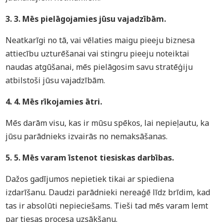
3. 3. Mēs pielāgojamies jūsu vajadzībām.
Neatkarīgi no tā, vai vēlaties maigu pieeju biznesa
attiecību uzturēšanai vai stingru pieeju noteiktai
naudas atgūšanai, mēs pielāgosim savu stratēģiju
atbilstoši jūsu vajadzībām.
4. 4. Mēs rīkojamies ātri.
Mēs darām visu, kas ir mūsu spēkos, lai nepieļautu, ka
jūsu parādnieks izvairās no nemaksāšanas.
5. 5. Mēs varam īstenot tiesiskas darbības.
Dažos gadījumos nepietiek tikai ar spiediena
izdarīšanu. Daudzi parādnieki nereaģē līdz brīdim, kad
tas ir absolūti nepieciešams. Tieši tad mēs varam lemt
par tiesas procesa uzsākšanu.