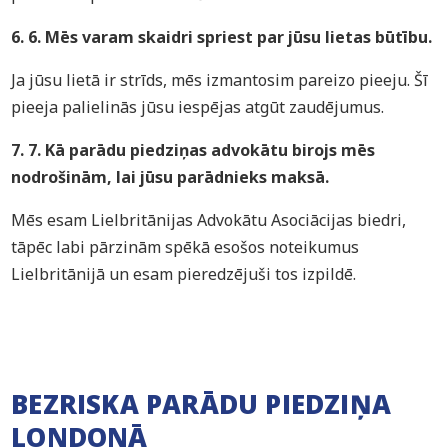
6. 6. Mēs varam skaidri spriest par jūsu lietas būtību.
Ja jūsu lietā ir strīds, mēs izmantosim pareizo pieeju. Šī
pieeja palielinās jūsu iespējas atgūt zaudējumus.
7. 7. Kā parādu piedziņas advokātu birojs mēs
nodrošinām, lai jūsu parādnieks maksā.
Mēs esam Lielbritānijas Advokātu Asociācijas biedri,
tāpēc labi pārzinām spēkā esošos noteikumus
Lielbritānijā un esam pieredzējuši tos izpildē.
BEZRISKA PARĀDU PIEDZIŅA
LONDONĀ