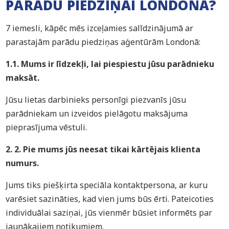
PARĀDU PIEDZIŅAI LONDONĀ?
7 iemesli, kāpēc mēs izceļamies salīdzinājumā ar
parastajām parādu piedziņas aģentūrām Londonā:
1.1. Mums ir līdzekļi, lai piespiestu jūsu parādnieku
maksāt.
Jūsu lietas darbinieks personīgi piezvanīs jūsu
parādniekam un izveidos pielāgotu maksājuma
pieprasījuma vēstuli.
2. 2. Pie mums jūs neesat tikai kārtējais klienta
numurs.
Jums tiks piešķirta speciāla kontaktpersona, ar kuru
varēsiet sazināties, kad vien jums būs ērti. Pateicoties
individuālai saziņai, jūs vienmēr būsiet informēts par
jaunākajiem notikumiem.