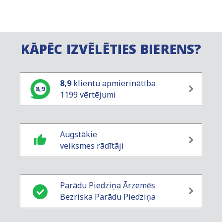
KĀPĒC IZVĒLĒTIES BIERENS?
8,9
klientu apmierinātība
8,9
1199 vērtējumi
Augstākie
veiksmes rādītāji
Parādu Piedziņa Ārzemēs
Bezriska Parādu Piedziņa