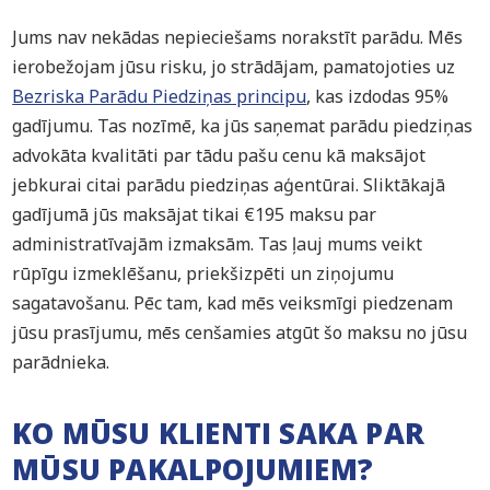
Jums nav nekādas nepieciešams norakstīt parādu. Mēs
ierobežojam jūsu risku, jo strādājam, pamatojoties uz
Bezriska Parādu Piedziņas principu
, kas izdodas 95%
gadījumu. Tas nozīmē, ka jūs saņemat parādu piedziņas
advokāta kvalitāti par tādu pašu cenu kā maksājot
jebkurai citai parādu piedziņas aģentūrai. Sliktākajā
gadījumā jūs maksājat tikai €195 maksu par
administratīvajām izmaksām. Tas ļauj mums veikt
rūpīgu izmeklēšanu, priekšizpēti un ziņojumu
sagatavošanu. Pēc tam, kad mēs veiksmīgi piedzenam
jūsu prasījumu, mēs cenšamies atgūt šo maksu no jūsu
parādnieka.
KO MŪSU KLIENTI SAKA PAR
MŪSU PAKALPOJUMIEM?