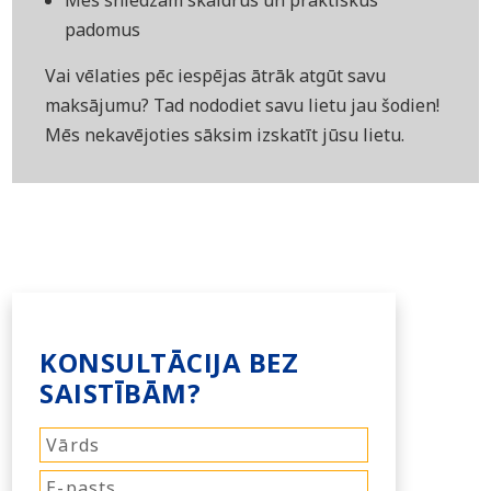
Mēs sniedzam skaidrus un praktiskus
padomus
Vai vēlaties pēc iespējas ātrāk atgūt savu
maksājumu? Tad nododiet savu lietu jau šodien!
Mēs nekavējoties sāksim izskatīt jūsu lietu.
KONSULTĀCIJA BEZ
SAISTĪBĀM?