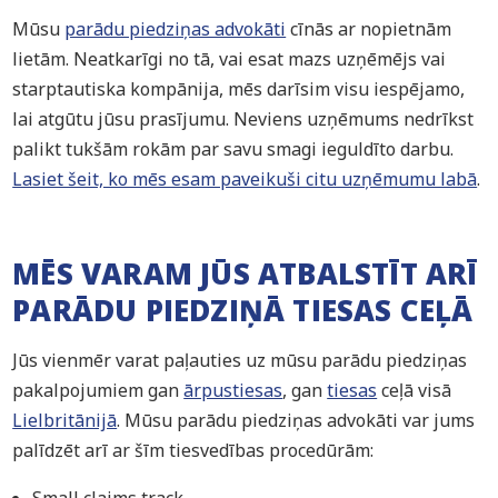
Mūsu
parādu piedziņas advokāti
cīnās ar nopietnām
lietām. Neatkarīgi no tā, vai esat mazs uzņēmējs vai
starptautiska kompānija, mēs darīsim visu iespējamo,
lai atgūtu jūsu prasījumu. Neviens uzņēmums nedrīkst
palikt tukšām rokām par savu smagi ieguldīto darbu.
Lasiet šeit, ko mēs esam paveikuši citu uzņēmumu labā
.
MĒS VARAM JŪS ATBALSTĪT ARĪ
PARĀDU PIEDZIŅĀ TIESAS CEĻĀ
Jūs vienmēr varat paļauties uz mūsu parādu piedziņas
pakalpojumiem gan
ārpustiesas
, gan
tiesas
ceļā visā
Lielbritānijā
. Mūsu parādu piedziņas advokāti var jums
palīdzēt arī ar šīm tiesvedības procedūrām:
Small claims track