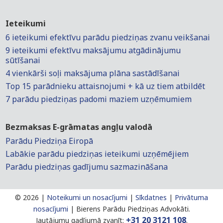
Ieteikumi
6 ieteikumi efektīvu parādu piedziņas zvanu veikšanai
9 ieteikumi efektīvu maksājumu atgādinājumu
sūtīšanai
4 vienkārši soļi maksājuma plāna sastādīšanai
Top 15 parādnieku attaisnojumi + kā uz tiem atbildēt
7 parādu piedziņas padomi maziem uzņēmumiem
Bezmaksas E-grāmatas angļu valodā
Parādu Piedziņa Eiropā
Labākie parādu piedziņas ieteikumi uzņēmējiem
Parādu piedziņas gadījumu sazmazināšana
©
2026 |
Noteikumi un nosacījumi
|
Sīkdatnes
|
Privātuma
nosacījumi
|
Bierens Parādu Piedziņas Advokāti.
+31 20 3121 108
Jautājumu gadījumā zvanīt:
.