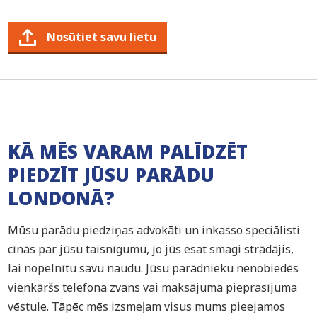
Nosūtiet savu lietu
KĀ MĒS VARAM PALĪDZĒT
PIEDZĪT JŪSU PARĀDU
LONDONĀ?
Mūsu parādu piedziņas advokāti un inkasso speciālisti
cīnās par jūsu taisnīgumu, jo jūs esat smagi strādājis,
lai nopelnītu savu naudu. Jūsu parādnieku nenobiedēs
vienkāršs telefona zvans vai maksājuma pieprasījuma
vēstule. Tāpēc mēs izsmeļam visus mums pieejamos