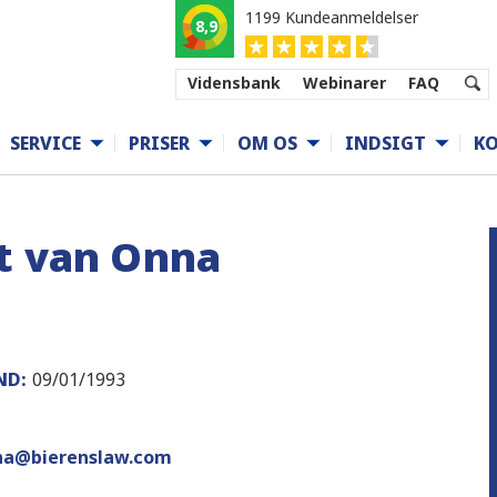
1199 Kundeanmeldelser
8,9
Vidensbank
Webinarer
FAQ
SERVICE
PRISER
OM OS
INDSIGT
K
rt van Onna
ND:
09/01/1993
na@bierenslaw.com