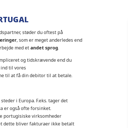
ORTUGAL
spartner, støder du oftest på
leringer
, som er meget anderledes end
arbejde med et
andet sprog
.
ompliceret og tidskrævende end du
ind til vores
til at få din debitor til at betale.
teder i Europa. F.eks. tager det
a er også ofte forsinket.
ge portugisiske virksomheder
t dette bliver fakturaer ikke betalt