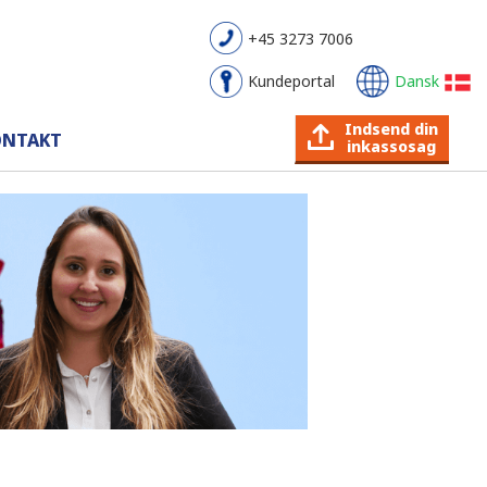
+45 3273 7006
Kundeportal
Dansk
Indsend din
ONTAKT
inkassosag