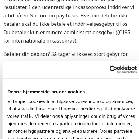
resultatet. I den udenretslige inkassoproces inddriver vi
altid på en No cure no pay basis. Hvis din debitor ikke
betaler skal du ikke betale et inddrivelsesgebyr til os.
Du betaler kun et mindre administrationsgebyr ((€195
for internationale inkassokrav).
Betaler din debitor? Så tager vi ikke et stort gebyr for
det. I det her tilfælde vil vi ikke kun have sørget for at
din debitor betaler, men også at din skyldner betaler så
meget som muligt for vores service. På den måde betaler
du kun meget lidt for at sende din sag til inkasso.
Denne hjemmeside bruger cookies
UDENRETSLIG INKASSO PRISER
Vi bruger cookies til at tilpasse vores indhold og annoncer,
til at vise dig funktioner til sociale medier og til at analysere
FOR VIRKSOMHEDER
vores trafik. Vi deler også oplysninger om din brug af vores
hjemmeside med vores partnere inden for sociale medier,
I den udenretslige inkassoproces bliver debitor bedt om
annonceringspartnere og analysepartnere. Vores partnere
at betale gebyret for vores service, så vel som det
kan kombinere disse data med andre oplysninger, du har