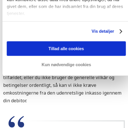
skyldte beløb.
givet dem, eller som de har indsamlet fra din brug af deres
tjenester.
Der er ikke nogen juridiske krav for kommercielle
debitorer. Vi anbefaler derfor at du nedskriver
morarenterne i dine generelle vilkår og betingelser på
Vis detaljer
forhånd. Vi anbefaler at du som minimum inkluderer
15% af prisen med et minimum af €250 og 1% i rente
Tillad alle cookies
per måned. Vær sikker på at det er noteret ordneligt. Vi
tjekker dog altid om det er nedskrevet ordneligt i dine
Kun nødvendige cookies
generelle vilkår og betingelser. For hvis det ikke er
tilfældet, eller du ikke bruger de generelle vilkår og
betingelser ordentligt, så kan vi ikke kræve
omkostningerne fra den udenretslige inkasso igennem
din debitor.