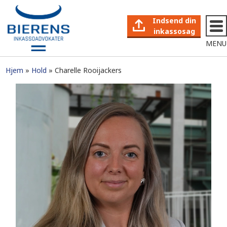
Indsend din
inkassosag
MENU
Hjem
Hold
Charelle Rooijackers