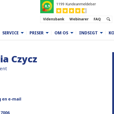
1199 Kundeanmeldelser
8,9
Vidensbank
Webinarer
FAQ
SERVICE
PRISER
OM OS
INDSIGT
K
ia Czycz
lent
 en e-mail
 7006