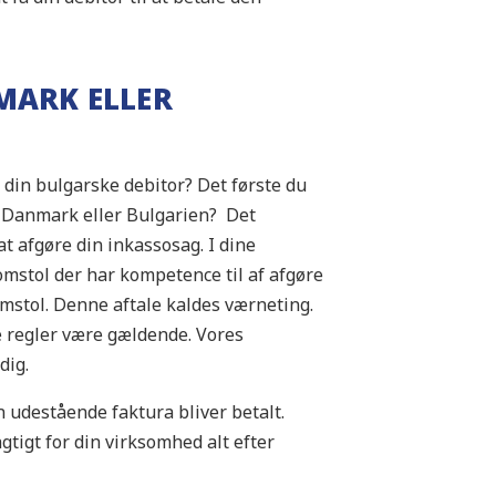
MARK ELLER
 din bulgarske debitor? Det første du
 I Danmark eller Bulgarien? Det
t afgøre din inkassosag. I dine
omstol der har kompetence til af afgøre
domstol. Denne aftale kaldes værneting.
e regler være gældende. Vores
dig.
n udestående faktura bliver betalt.
tigt for din virksomhed alt efter