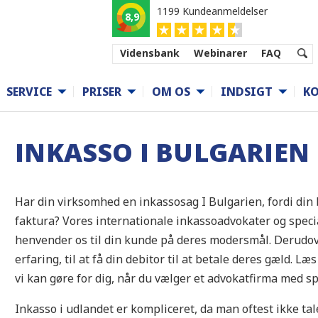
1199 Kundeanmeldelser
8,9
Vidensbank
Webinarer
FAQ
SERVICE
PRISER
OM OS
INDSIGT
K
INKASSO I BULGARIEN
Har din virksomhed en inkassosag I Bulgarien, fordi din
faktura? Vores internationale inkassoadvokater og specia
henvender os til din kunde på deres modersmål. Derudove
erfaring, til at få din debitor til at betale deres gæld. 
vi kan gøre for dig, når du vælger et advokatfirma med sp
Inkasso i udlandet er kompliceret, da man oftest ikke t