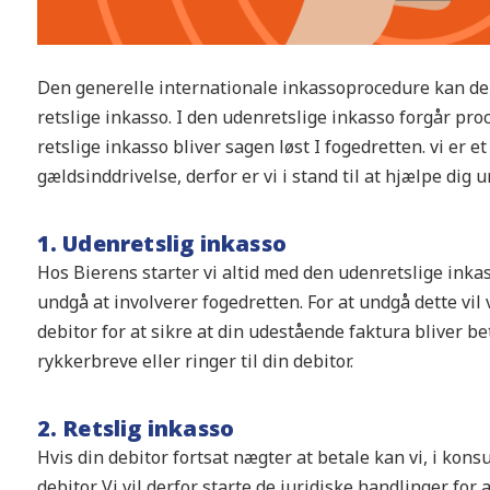
Den generelle internationale inkassoprocedure kan dele
retslige inkasso. I den udenretslige inkasso forgår pro
retslige inkasso bliver sagen løst I fogedretten. vi er 
gældsinddrivelse, derfor er vi i stand til at hjælpe dig 
1. Udenretslig inkasso
Hos Bierens starter vi altid med den udenretslige inka
undgå at involverer fogedretten. For at undgå dette vil
debitor for at sikre at din udestående faktura bliver bet
rykkerbreve eller ringer til din debitor.
2. Retslig inkasso
Hvis din debitor fortsat nægter at betale kan vi, i kon
debitor. Vi vil derfor starte de juridiske handlinger for a