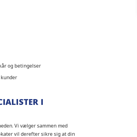
kår og betingelser
t kunder
IALISTER I
ærheden. Vi vælger sammen med
ater vil derefter sikre sig at din