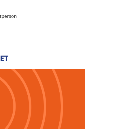
ktperson
ET