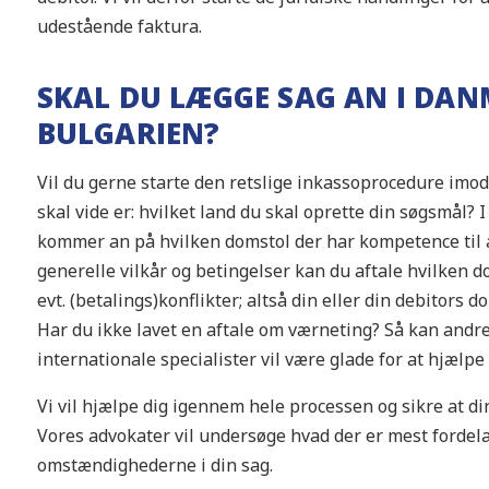
udestående faktura.
SKAL DU LÆGGE SAG AN I DAN
BULGARIEN?
Vil du gerne starte den retslige inkassoprocedure imod
skal vide er: hvilket land du skal oprette din søgsmål?
kommer an på hvilken domstol der har kompetence til a
generelle vilkår og betingelser kan du aftale hvilken d
evt. (betalings)konflikter; altså din eller din debitors 
Har du ikke lavet en aftale om værneting? Så kan andr
internationale specialister vil være glade for at hjælpe 
Vi vil hjælpe dig igennem hele processen og sikre at di
Vores advokater vil undersøge hvad der er mest fordelag
omstændighederne i din sag.