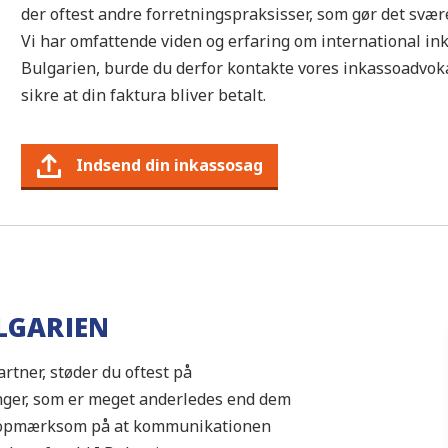
der oftest andre forretningspraksisser, som gør det svæ
Vi har omfattende viden og erfaring om international ink
Bulgarien, burde du derfor kontakte vores inkassoadvokate
sikre at din faktura bliver betalt.
Indsend din inkassosag
LGARIEN
tner, støder du oftest på
inger, som er meget anderledes end dem
re opmærksom på at kommunikationen