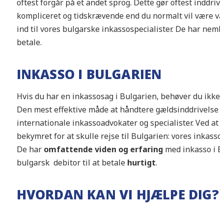
oftest forgår på et andet sprog. Dette gør oftest inddri
kompliceret og tidskrævende end du normalt vil være van
ind til vores bulgarske inkassospecialister. De har nemli
betale.
INKASSO I BULGARIEN
Hvis du har en inkassosag i Bulgarien, behøver du ikke 
Den mest effektive måde at håndtere gældsinddrivelse I
internationale inkassoadvokater og specialister. Ved a
bekymret for at skulle rejse til Bulgarien: vores inkass
De har
omfattende viden og erfaring
med inkasso i 
bulgarsk debitor til at betale
hurtigt
.
HVORDAN KAN VI HJÆLPE DIG?