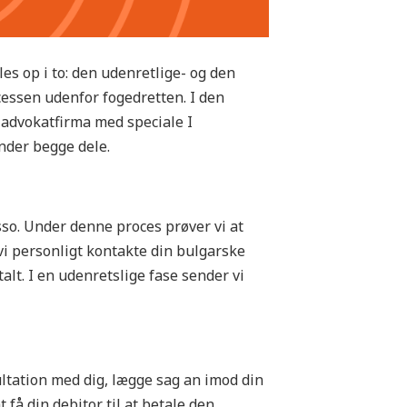
s op i to: den udenretlige- og den
cessen udenfor fogedretten. I den
et advokatfirma med speciale I
under begge dele.
sso. Under denne proces prøver vi at
 vi personligt kontakte din bulgarske
alt. I en udenretslige fase sender vi
sultation med dig, lægge sag an imod din
t få din debitor til at betale den