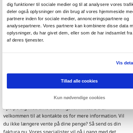
Hvis det lykkes at inddrive dine penge, vil vi gøre vores
dig funktioner til sociale medier og til at analysere vores trafi
bedste for at inddrive inkassoomkostningerne (inkl.
deler også oplysninger om din brug af vores hjemmeside me
morarenter) fra din debitor. I den situation vil din
partnere inden for sociale medier, annonceringspartnere og
skotske kunde betale både den udestående faktura og
analysepartnere. Vores partnere kan kombinere disse data 
alle inkassoomkostningerne. På den måde betaler du så
oplysninger, du har givet dem, eller som de har indsamlet fra
af deres tjenester.
lidt som muligt i
inkasssoomkostninger
til os.
VORES
Vis deta
INTERNATIONALE INKASSOADV
Tillad alle cookies
Har du en skotsk kunde som efterlader dig udestående
fakturaer? Eller har du andre konflikter med din kunde?
Kun nødvendige cookies
Vores inkassospecialister og advokater er glade for at
hjælpe dig med dine betalingskonflikter. Du er
velkommen til at kontakte os for mere information. Vil
du ikke længere vente på dine penge? Så send os din
faktura nu. Vores specialister vil gå i gang med det