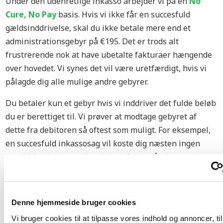
Under den udenretlige inkasso arbejder vi på en
No
Cure, No Pay
basis. Hvis vi ikke får en succesfuld
gældsinddrivelse, skal du ikke betale mere end et
administrationsgebyr på €195. Det er trods alt
frustrerende nok at have ubetalte fakturaer hængende
over hovedet. Vi synes det vil være uretfærdigt, hvis vi
pålagde dig alle mulige andre gebyrer.
Du betaler kun et gebyr hvis vi inddriver det fulde beløb
du er berettiget til. Vi prøver at modtage gebyret af
dette fra debitoren så oftest som muligt. For eksempel,
en succesfuld inkassosag vil koste dig næsten ingen
ting! Vi kalder det retfærdighed, for du får det som du
har ret til.
PRISER PÅ INKASSO
Denne hjemmeside bruger cookies
Vi bruger cookies til at tilpasse vores indhold og annoncer, til