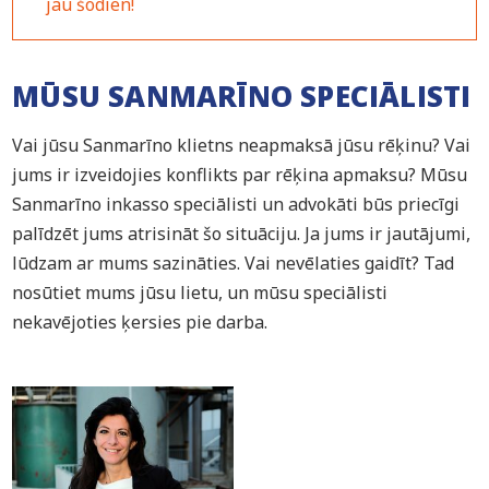
jau šodien!
MŪSU SANMARĪNO SPECIĀLISTI
Vai jūsu Sanmarīno klietns neapmaksā jūsu rēķinu? Vai
jums ir izveidojies konflikts par rēķina apmaksu? Mūsu
Sanmarīno inkasso speciālisti un advokāti būs priecīgi
palīdzēt jums atrisināt šo situāciju. Ja jums ir jautājumi,
lūdzam ar mums sazināties. Vai nevēlaties gaidīt? Tad
nosūtiet mums jūsu lietu, un mūsu speciālisti
nekavējoties ķersies pie darba.