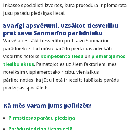
inkasso speciālisti izvērtēs, kura procedūra ir piemērota
jūsu parādu piedziņas lietai.
Svarīgi apsvērumi, uzsākot tiesvedību
pret savu Sanmarīno parādnieku
Vai vēlaties sākt tiesvedību pret savu Sanmarīno
parādnieku? Tad mūsu parādu piedziņas advokāti
vispirms noteiks
kompetento tiesu
un
piemērojamos
tiesību aktus
. Pamatojoties uz šiem faktoriem, mēs
noteiksim vispiemērotāko rīcību, vienlaikus
pārliecinoties, ka jūsu lietā ir iecelts labākais parādu
piedziņas speciālists.
Kā mēs varam jums palīdzēt?
Pirmstiesas parādu piedziņa
Parādu piedziņa tiesas ceļā