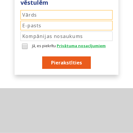
vēstulēm
Jā, es piekrītu
Privātuma nosacījumiem
Pierakstīties