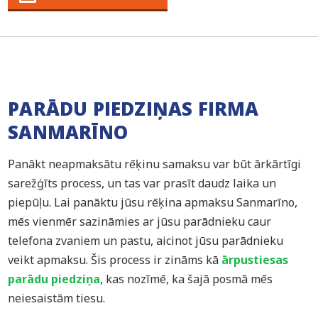
PARĀDU PIEDZIŅAS FIRMA
SANMARĪNO
Panākt neapmaksātu rēķinu samaksu var būt ārkārtīgi
sarežģīts process, un tas var prasīt daudz laika un
piepūļu. Lai panāktu jūsu rēķina apmaksu Sanmarīno,
mēs vienmēr sazināmies ar jūsu parādnieku caur
telefona zvaniem un pastu, aicinot jūsu parādnieku
veikt apmaksu. Šis process ir zināms kā
ārpustiesas
parādu piedziņa
, kas nozīmē, ka šajā posmā mēs
neiesaistām tiesu.