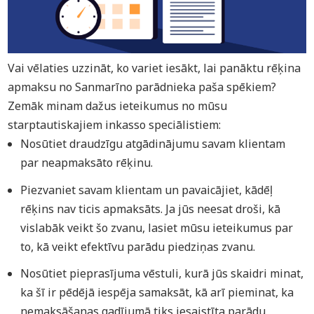
Vai vēlaties uzzināt, ko variet iesākt, lai panāktu rēķina
apmaksu no Sanmarīno parādnieka paša spēkiem?
Zemāk minam dažus ieteikumus no mūsu
starptautiskajiem inkasso speciālistiem:
Nosūtiet draudzīgu atgādinājumu savam klientam
par neapmaksāto rēķinu.
Piezvaniet savam klientam un pavaicājiet, kādēļ
rēķins nav ticis apmaksāts. Ja jūs neesat droši, kā
vislabāk veikt šo zvanu, lasiet mūsu ieteikumus par
to, kā veikt efektīvu parādu piedziņas zvanu.
Nosūtiet pieprasījuma vēstuli, kurā jūs skaidri minat,
ka šī ir pēdējā iespēja samaksāt, kā arī pieminat, ka
nemaksāšanas gadījumā tiks iesaistīta parādu