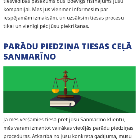
tiesvedības pasākums būs izdevīgs risinājums jūsu
kompānijai. Mēs jūs vienmēr informēsim par
iespējamām izmaksām, un uzsāksim tiesas procesu
tikai un vienīgi pēc jūsu piekrišanas.
PARĀDU PIEDZIŅA TIESAS CEĻĀ
SANMARĪNO
Ja mēs vēršamies tiesā pret jūsu Sanmarīno klientu,
mēs varam izmantot vairākas vietējās parādu piedziņas
procedūras. Atkarībā no jūsu konkrētā gadījuma, mūsu