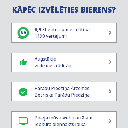
KĀPĒC IZVĒLĒTIES BIERENS?
8,9
klientu apmierinātība
8,9
1199 vērtējumi
Augstākie
veiksmes rādītāji
Parādu Piedziņa Ārzemēs
Bezriska Parādu Piedziņa
Pieeja mūsu web portālam
jebkurā diennakts laikā