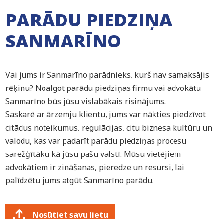
PARĀDU PIEDZIŅA
SANMARĪNO
Vai jums ir Sanmarīno parādnieks, kurš nav samaksājis
rēķinu? Noalgot parādu piedziņas firmu vai advokātu
Sanmarīno būs jūsu vislabākais risinājums.
Saskarē ar ārzemju klientu, jums var nākties piedzīvot
citādus noteikumus, regulācijas, citu biznesa kultūru un
valodu, kas var padarīt parādu piedziņas procesu
sarežģītāku kā jūsu pašu valstī. Mūsu vietējiem
advokātiem ir zināšanas, pieredze un resursi, lai
palīdzētu jums atgūt Sanmarīno parādu.
Nosūtiet savu lietu