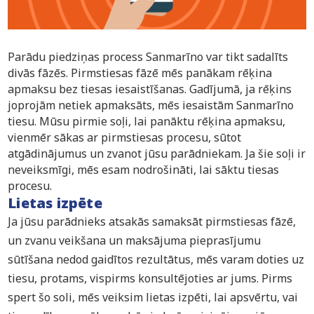
Parādu piedziņas process Sanmarīno var tikt sadalīts
divās fāzēs. Pirmstiesas fāzē mēs panākam rēķina
apmaksu bez tiesas iesaistīšanas. Gadījumā, ja rēķins
joprojām netiek apmaksāts, mēs iesaistām Sanmarīno
tiesu. Mūsu pirmie soļi, lai panāktu rēķina apmaksu,
vienmēr sākas ar pirmstiesas procesu, sūtot
atgādinājumus un zvanot jūsu parādniekam. Ja šie soļi ir
neveiksmīgi, mēs esam nodrošināti, lai sāktu tiesas
procesu.
Lietas izpēte
Ja jūsu parādnieks atsakās samaksāt pirmstiesas fāzē,
un zvanu veikšana un maksājuma pieprasījumu
sūtīšana nedod gaidītos rezultātus, mēs varam doties uz
tiesu, protams, vispirms konsultējoties ar jums. Pirms
spert šo soli, mēs veiksim lietas izpēti, lai apsvērtu, vai