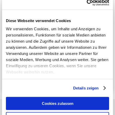
Diese Webseite verwendet Cookies
Wir verwenden Cookies, um Inhalte und Anzeigen zu
personalisieren, Funktionen für soziale Medien anbieten
Ja, ich stimme dieser
Datenschutzerklärung
zu
zu können und die Zugriffe auf unsere Website zu
analysieren. Außerdem geben wir Informationen zu Ihrer
Senden
Verwendung unserer Website an unsere Partner für
soziale Medien, Werbung und Analysen weiter. Sie geben
Einwilligung zu unseren Cookies, wenn Sie unsere
Schnelle Lösungen
für Ihre Fälle
Webseite weiterhin nutzen.
Echte Maßnahmen
zur Wiedererlangung Ihrer
Zahlungen
Die besten Ergebnisse
zu den niedrigsten Kosten
Details zeigen
Cookies zulassen
Ähnliche Artikel