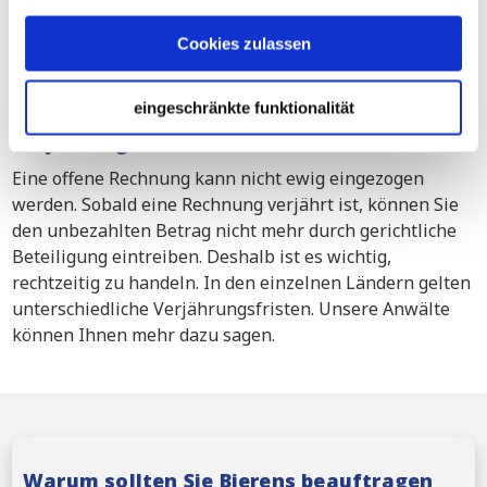
Gerichtsvollzieher kann dann dafür sorgen, dass das
Cookies zulassen
Inkasso-Urteil in Finnland vollstreckt wird.
eingeschränkte funktionalität
Verjährungsfrist in Finnland
Eine offene Rechnung kann nicht ewig eingezogen
werden. Sobald eine Rechnung verjährt ist, können Sie
den unbezahlten Betrag nicht mehr durch gerichtliche
Beteiligung eintreiben. Deshalb ist es wichtig,
rechtzeitig zu handeln. In den einzelnen Ländern gelten
unterschiedliche Verjährungsfristen. Unsere Anwälte
können Ihnen mehr dazu sagen.
Warum sollten Sie Bierens beauftragen