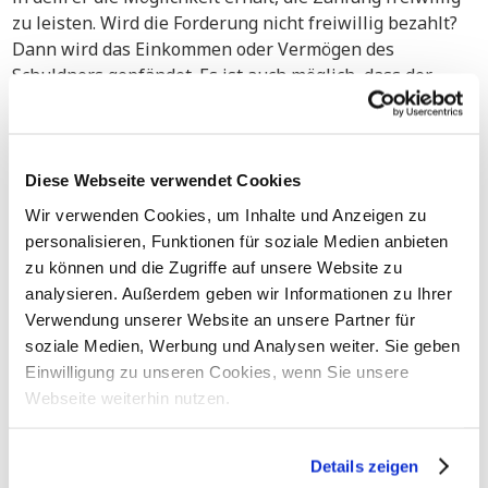
zu leisten. Wird die Forderung nicht freiwillig bezahlt?
Dann wird das Einkommen oder Vermögen des
Schuldners gepfändet. Es ist auch möglich, dass der
Gerichtsvollzieher eine Zahlungsvereinbarung mit dem
Schuldner trifft, wobei Ihre Interessen berücksichtigt
werden.
Diese Webseite verwendet Cookies
Wir verwenden Cookies, um Inhalte und Anzeigen zu
Vollstreckung von Inkassoforderungen in
Finnland
personalisieren, Funktionen für soziale Medien anbieten
zu können und die Zugriffe auf unsere Website zu
Sobald unsere Anwälte ein Urteil gegen Ihren
analysieren. Außerdem geben wir Informationen zu Ihrer
finnischen Schuldner erhalten haben, muss dieses
Verwendung unserer Website an unsere Partner für
Urteil noch vollstreckt werden. Nach EU-Recht werden
soziale Medien, Werbung und Analysen weiter. Sie geben
Urteile, die in einem EU-Mitgliedstaat ergangen sind,
Einwilligung zu unseren Cookies, wenn Sie unsere
auch in anderen EU-Ländern anerkannt. Für die
Webseite weiterhin nutzen.
Vollstreckung eines Urteils aus Ihrem Land in Finnland
wird Ihr Gericht eine Bescheinigung ausstellen. Diese
wird dann zusammen mit dem Urteil an den
Details zeigen
Gerichtsvollzieher in Finnland gesandt. Der