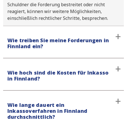
Schuldner die Forderung bestreitet oder nicht
reagiert, können wir weitere Möglichkeiten,
einschließlich rechtlicher Schritte, besprechen.
Wie treiben Sie meine Forderungen in
Finnland ein?
Unsere Inkassostrategie beginnt mit einer
Wie hoch sind die Kosten für Inkasso
gütlichen Einigung ohne gerichtliche Beteiligung,
in Finnland?
gefolgt von gerichtlichen Schritten auf Ihren
Wunsch hin. Unser Vorgehen ist stets entschlossen
und respektvoll, und Sie werden stets über den
Wir bearbeiten alle außergerichtlichen Fälle auf
Stand Ihres Falles informiert.
Wie lange dauert ein
No-Cure-No-Pay-Basis, auch in Finnland. Unsere
Inkassoverfahren in Finnland
Grundgebühr beträgt € 195,- für
durchschnittlich?
Verwaltungskosten. Unser Ziel ist es, die
Rückgewinnung der Hauptforderung einschließlich