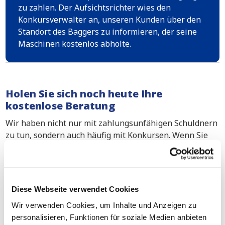
zu zahlen. Der Aufsichtsrichter wies den
Konkursverwalter an, unseren Kunden über den
Standort des Baggers zu informieren, der seine
Maschinen kostenlos abholte.
Holen Sie sich noch heute Ihre
kostenlose Beratung
Wir haben nicht nur mit zahlungsunfähigen Schuldnern
zu tun, sondern auch häufig mit Konkursen. Wenn Sie
jemanden brauchen, der in Ihrem Namen verhandelt,
um Ihre Zahlungen oder Waren zurückzuerhalten,
können Sie auf unsere Anwälte zählen. Haben auch Sie
es mit einem zahlungsunfähigen Kunden zu tun und
Diese Webseite verwendet Cookies
möchten Sie sich über die Möglichkeiten beraten
Wir verwenden Cookies, um Inhalte und Anzeigen zu
lassen? Dann zögern Sie nicht, uns zu kontaktieren.
personalisieren, Funktionen für soziale Medien anbieten
Unsere spezialisierten Anwälte beraten Sie gerne in