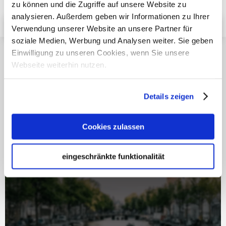
zu können und die Zugriffe auf unsere Website zu
Ihrer spezifischen Situation.
analysieren. Außerdem geben wir Informationen zu Ihrer
Erhalten Sie Ihre kostenlose Beratung
Verwendung unserer Website an unsere Partner für
soziale Medien, Werbung und Analysen weiter. Sie geben
Einwilligung zu unseren Cookies, wenn Sie unsere
Ähnliche Artikel
Webseite weiterhin nutzen.
Details zeigen
Cookies zulassen
Inkasso in den
eingeschränkte funktionalität
Niederlanden