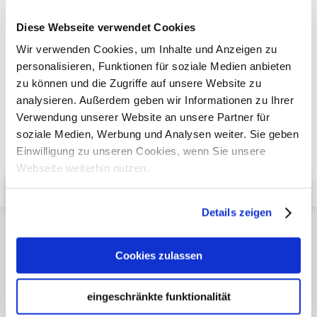
Diese Webseite verwendet Cookies
Wir verwenden Cookies, um Inhalte und Anzeigen zu
Holen Sie sich noch heute Ihre
personalisieren, Funktionen für soziale Medien anbieten
kostenlose Beratung
zu können und die Zugriffe auf unsere Website zu
Haben auch Sie einen Zahlungskonflikt mit Ihrem
analysieren. Außerdem geben wir Informationen zu Ihrer
Handelspartner, den Sie so schnell wie möglich lösen
Verwendung unserer Website an unsere Partner für
möchten? Dann zögern Sie bitte nicht, uns zu
soziale Medien, Werbung und Analysen weiter. Sie geben
kontaktieren. Unsere spezialisierten Anwälte beraten
Einwilligung zu unseren Cookies, wenn Sie unsere
Sie gerne in Ihrem speziellen Fall.
Webseite weiterhin nutzen.
Erhalten Sie Ihre kostenlose Beratung
Details zeigen
Ähnliche Artikel
Cookies zulassen
eingeschränkte funktionalität