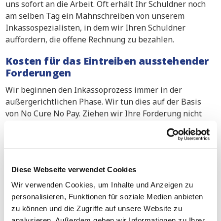
uns sofort an die Arbeit. Oft erhält Ihr Schuldner noch
am selben Tag ein Mahnschreiben von unserem
Inkassospezialisten, in dem wir Ihren Schuldner
auffordern, die offene Rechnung zu bezahlen.
Kosten für das Eintreiben ausstehender
Forderungen
Wir beginnen den Inkassoprozess immer in der
außergerichtlichen Phase. Wir tun dies auf der Basis
von No Cure No Pay. Ziehen wir Ihre Forderung nicht
ein? Dann zahlen Sie kein Honorar für unsere Arbeit,
sondern nur einen geringen Betrag für Bürokosten.
Natürlich werden wir alles in unserer Macht Stehende
tun, um sicherzustellen, dass dies nicht passiert und Ihr
Diese Webseite verwendet Cookies
Schuldner den vollen fälligen Betrag zahlt. In diesem
Fall erhalten Sie den vollen Rechnungsbetrag. Daneben
Wir verwenden Cookies, um Inhalte und Anzeigen zu
versuchen wir unsere Kosten so gut es geht vom
personalisieren, Funktionen für soziale Medien anbieten
Schuldner einzutreiben. Sie haben also keine Kosten für
zu können und die Zugriffe auf unsere Website zu
das Eintreiben Ihrer offenen Forderungen.
analysieren. Außerdem geben wir Informationen zu Ihrer