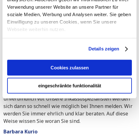
Verwendung unserer Website an unsere Partner für
soziale Medien, Werbung und Analysen weiter. Sie geben
Reichen Sie Ihren Fall bis 16.00 Uhr ein und wir
Einwilligung zu unseren Cookies, wenn Sie unsere
werden noch heute tätig!
Webseite weiterhin nutzen.
Laden Sie Ihre Forderung hoch
Details zeigen
Kontakt zu einem Spezialisten
Cookies zulassen
Möchten Sie sich lieber erst mit einem Spezialisten
besprechen, bevor Sie Ihre offene Forderung
übergeben? Nehmen Sie über unser Kontaktformular
eingeschränkte funktionalität
Kontakt mit uns auf und stellen Sie uns Ihren Fall
unverbindlich vor. Unsere Inkassospezialisten werden
sich dann so schnell wie möglich bei Ihnen melden. Wir
werden Sie immer ehrlich und klar beraten. Auf diese
Weise wissen Sie woran Sie sind.
Barbara Kurio