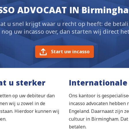
ASSO ADVOCAAT IN Birmingh
at u snel krijgt waar u recht op heeft: de betal
og uw incasso over, dan starten wij direct het
Start uw incasso
at u sterker
Internationale
etten op uw debiteur dan
Ons kantoor is gespecialise
en wij u zowel in de
incasso advocaten hebben r
ijstaan. Hierdoor kunnen wij
Engeland. Daarnaast zijn ze
en.
cultuur in Birmingham. Dat
betalen.