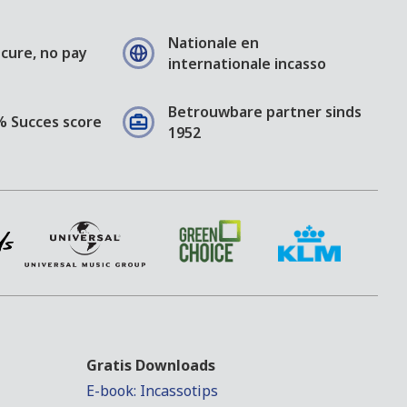
Nationale en
cure, no pay
internationale incasso
Betrouwbare partner sinds
% Succes score
1952
Gratis Downloads
E-book: Incassotips