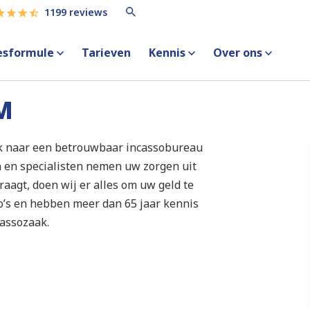
1199 reviews
esformule
Tarieven
Kennis
Over ons
M
ek naar een betrouwbaar incassobureau
 en specialisten nemen uw zorgen uit
agt, doen wij er alles om uw geld te
sso’s en hebben meer dan 65 jaar kennis
cassozaak.