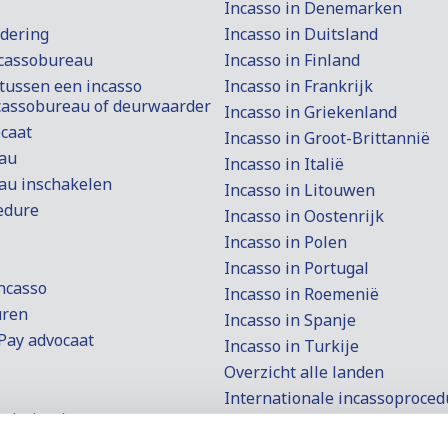
Incasso in Denemarken
rdering
Incasso in Duitsland
ncassobureau
Incasso in Finland
 tussen een incasso
Incasso in Frankrijk
ncassobureau of deurwaarder
Incasso in Griekenland
ocaat
Incasso in Groot-Brittannië
au
Incasso in Italië
au inschakelen
Incasso in Litouwen
edure
Incasso in Oostenrijk
Incasso in Polen
Incasso in Portugal
ncasso
Incasso in Roemenië
uren
Incasso in Spanje
Pay advocaat
Incasso in Turkije
Overzicht alle landen
Internationale incassoproced
Nederland
Small Claims Procedure
ntsaanvraag