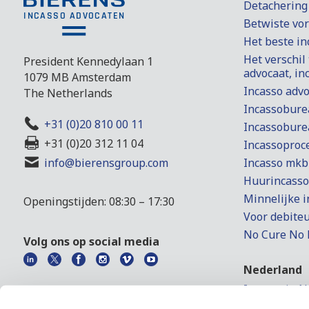
Detachering
Betwiste vo
Het beste i
Het verschil
President Kennedylaan 1
advocaat, i
1079 MB Amsterdam
Incasso adv
The Netherlands
Incassobure
+31 (0)20 810 00 11
Incassobure
+31 (0)20 312 11 04
Incassoproc
Incasso mkb
info@bierensgroup.com
Huurincasso
Minnelijke i
Openingstijden: 08:30 – 17:30
Voor debite
No Cure No 
Volg ons op social media
Nederland
Incasso in 
Faillisseme