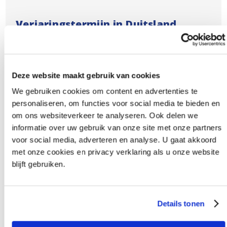
Verjaringstermijn in Duitsland
Bij incasso in Duitsland moet ook worden gelet op
de afwijkende verjaringstermijn. Zakelijke
vorderingen in Duitsland kennen doorgaans een
Deze website maakt gebruik van cookies
verjaringstermijn van 3 jaar, die pas gaat lopen
We gebruiken cookies om content en advertenties te
vanaf het einde van het kalenderjaar waarin de
personaliseren, om functies voor social media te bieden en
vordering is ontstaan. Verjaring werkt in Duitsland
om ons websiteverkeer te analyseren. Ook delen we
informatie over uw gebruik van onze site met onze partners
dus anders dan in Nederland.
→
voor social media, adverteren en analyse. U gaat akkoord
Verjaringstermijn in Duitsland
→
met onze cookies en privacy verklaring als u onze website
Verjaringstermijn in Nederland
blijft gebruiken.
Details tonen