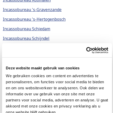
Incassobureau Rosmalen
Incassobureau 's-Gravenzande
Incassobureau 's-Hertogenbosch
Incassobureau Schiedam
Incassobureau Schijndel
Incassobureau Soest
Incassobureau Stadskanaal
Incassobureau Steenwijk
Deze website maakt gebruik van cookies
We gebruiken cookies om content en advertenties te
Incassobureau Surhuisterveen
personaliseren, om functies voor social media te bieden
Incassobureau Terneuzen
en om ons websiteverkeer te analyseren. Ook delen we
informatie over uw gebruik van onze site met onze
Incassobureau Twente
partners voor social media, adverteren en analyse. U gaat
Incassobureau Uden
akkoord met onze cookies en privacy verklaring als u
onze website blijft gebruiken.