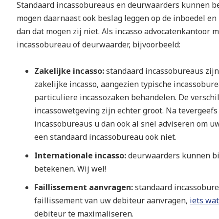
Standaard incassobureaus en deurwaarders kunnen b
mogen daarnaast ook beslag leggen op de inboedel en
dan dat mogen zij niet. Als incasso advocatenkantoor
incassobureau of deurwaarder, bijvoorbeeld:
Zakelijke incasso:
standaard incassobureaus zijn
zakelijke incasso, aangezien typische incassobur
particuliere incassozaken behandelen. De verschil
incassowetgeving zijn echter groot. Na tevergeef
incassobureaus u dan ook al snel adviseren om uw
een standaard incassobureau ook niet.
Internationale incasso:
deurwaarders kunnen bij
betekenen. Wij wel!
Faillissement aanvragen:
standaard incassobur
faillissement van uw debiteur aanvragen,
iets wa
debiteur te maximaliseren.