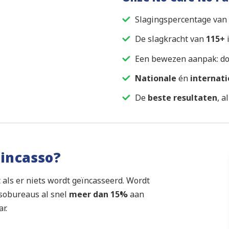
Slagingspercentage van
De slagkracht van
115+
i
Een bewezen aanpak: d
Nationale
én
internat
De
beste resultaten
, a
 incasso?
 als er niets wordt geïncasseerd. Wordt
ssobureaus al snel
meer dan 15%
aan
r.