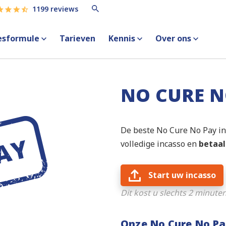
1199 reviews
esformule
Tarieven
Kennis
Over ons
NO CURE N
De beste No Cure No Pay i
volledige incasso en
betaal
Start uw incasso
Dit kost u slechts 2 minute
Onze No Cure No Pay