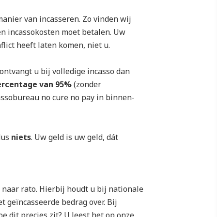
manier van incasseren. Zo vinden wij
en incassokosten moet betalen. Uw
lict heeft laten komen, niet u.
ntvangt u bij volledige incasso dan
ercentage van 95%
(zonder
cassobureau no cure no pay in binnen-
dus
niets
. Uw geld is uw geld, dát
naar rato. Hierbij houdt u bij nationale
 geïncasseerde bedrag over. Bij
e dit precies zit? U leest het op onze