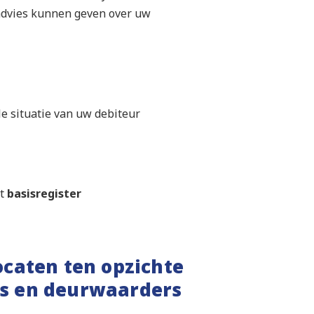
g advies kunnen geven over uw
le situatie van uw debiteur
et
basisregister
ocaten ten opzichte
s en deurwaarders