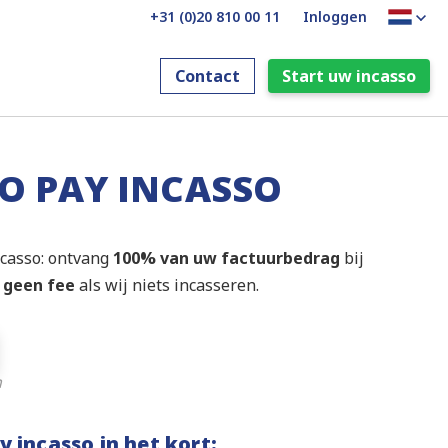
+31 (0)20 810 00 11
Inloggen
Contact
Start uw incasso
O PAY INCASSO
ncasso: ontvang
100% van uw factuurbedrag
bij
 geen fee
als wij niets incasseren.
n
 incasso in het kort: