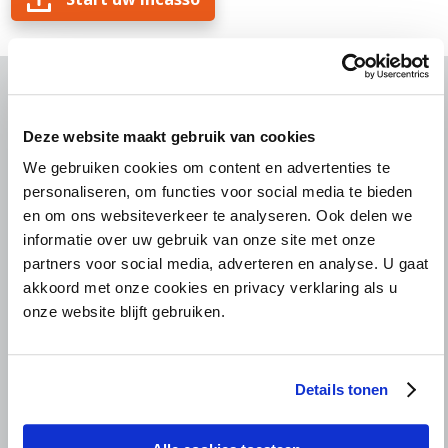
Deze website maakt gebruik van cookies
RATED
8,9
/10 | 1199 REVIEWS
We gebruiken cookies om content en advertenties te
24.000 mkb's en grote
personaliseren, om functies voor social media te bieden
en om ons websiteverkeer te analyseren. Ook delen we
bedrijven kiezen Bierens
informatie over uw gebruik van onze site met onze
partners voor social media, adverteren en analyse. U gaat
akkoord met onze cookies en privacy verklaring als u
Strijders voor rechtvaardigheid
onze website blijft gebruiken.
No cure, no pay
Details tonen
Nationale en internationale incasso