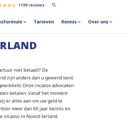
1199 reviews
esformule
Tarieven
Kennis
Over ons
ERLAND
actuur niet betaalt? De
and zijn anders dan u gewend bent.
gewikkeld. Onze incasso advocaten
aten betalen. Vanaf het moment
ij er alles aan om uw geld te
ntoor meer dan 60 jaar kennis en
ke incasso in Noord-Ierland.