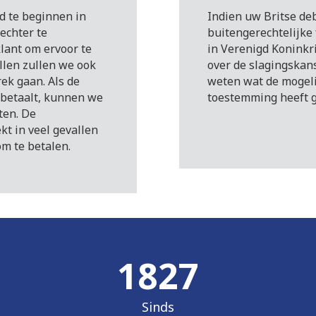
d te beginnen in
Indien uw Britse deb
echter te
buitengerechtelijke 
lant om ervoor te
in Verenigd Koninkri
allen zullen we ook
over de slagingskan
ek gaan. Als de
weten wat de mogelij
 betaalt, kunnen we
toestemming heeft 
ten. De
kt in veel gevallen
om te betalen.
1912
Sinds