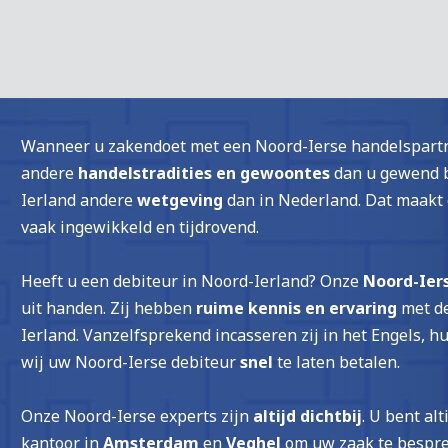
Wanneer u zakendoet met een Noord-Ierse handelspartn
andere
handelstradities en gewoontes
dan u gewend b
Ierland andere
wetgeving
dan in Nederland. Dat maakt 
vaak ingewikkeld en tijdrovend.
Heeft u een debiteur in Noord-Ierland? Onze
Noord-Ier
uit handen. Zij hebben
ruime kennis en ervaring
met de
Ierland. Vanzelfsprekend incasseren zij in het Engels, 
wij uw Noord-Ierse debiteur
snel
te laten betalen.
Onze Noord-Ierse experts zijn
altijd dichtbij
. U bent al
kantoor in
Amsterdam
en
Veghel
om uw zaak te bespr