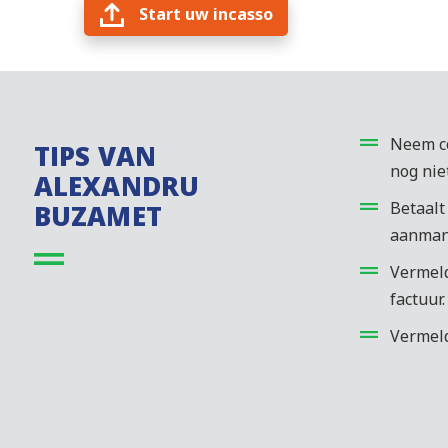
Start uw incasso
Neem co
TIPS VAN
nog niet
ALEXANDRU
Betaalt
BUZAMET
aanman
Vermeld
factuur.
Vermeld