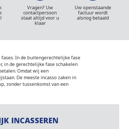
k
Vragen? Uw
Uw openstaande
e
contactpersoon
factuur wordt
l
staat altijd voor u
alsnog betaald
klaar
 fases. In de buitengerechtelijke fase
, in de gerechtelijke fase schakelen
betalen. Omdat wij een
ijstaan. De meeste incasso zaken in
 op, zonder tussenkomst van een
IJK INCASSEREN