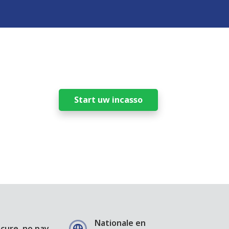
Start uw incasso
Nationale en
cure, no pay