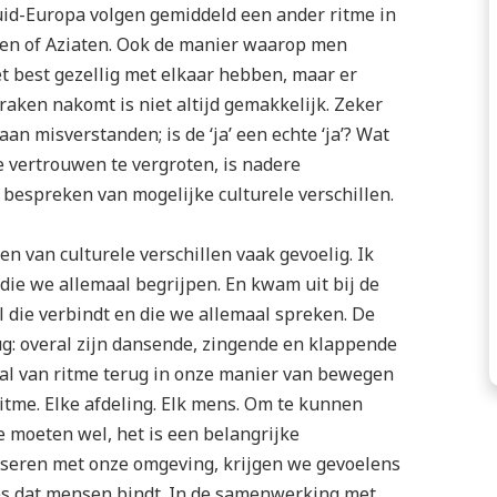
uid-Europa volgen gemiddeld een ander ritme in
en of Aziaten. Ook de manier waarop men
t best gezellig met elkaar hebben, maar er
aken nakomt is niet altijd gemakkelijk. Zeker
n misverstanden; is de ‘ja’ een echte ‘ja’? Wat
e vertrouwen te vergroten, is nadere
bespreken van mogelijke culturele verschillen.
 van culturele verschillen vaak gevoelig. Ik
die we allemaal begrijpen. En kwam uit bij de
al die verbindt en die we allemaal spreken. De
rug: overal zijn dansende, zingende en klappende
aal van ritme terug in onze manier van bewegen
itme. Elke afdeling. Elk mens. Om te kunnen
moeten wel, het is een belangrijke
iseren met onze omgeving, krijgen we gevoelens
ces dat mensen bindt. In de samenwerking met