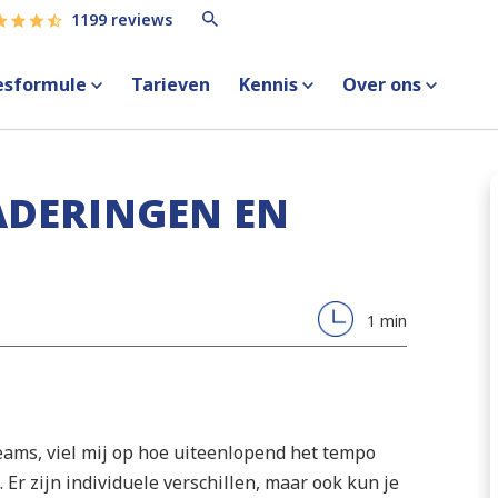
1199 reviews
esformule
Tarieven
Kennis
Over ons
GADERINGEN EN
1 min
eams, viel mij op hoe uiteenlopend het tempo
r zijn individuele verschillen, maar ook kun je