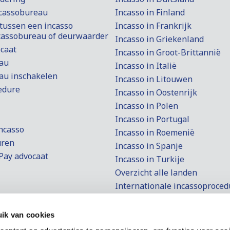
ncassobureau
Incasso in Finland
 tussen een incasso
Incasso in Frankrijk
ncassobureau of deurwaarder
Incasso in Griekenland
ocaat
Incasso in Groot-Brittannië
au
Incasso in Italië
au inschakelen
Incasso in Litouwen
edure
Incasso in Oostenrijk
Incasso in Polen
Incasso in Portugal
ncasso
Incasso in Roemenië
uren
Incasso in Spanje
Pay advocaat
Incasso in Turkije
Overzicht alle landen
Internationale incassoproced
Nederland
Small Claims Procedure
ntsaanvraag
Europees Betalingsbevel
ik van cookies
n