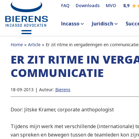
FAQ
Downloads
MVO
8,9
Incasso
Juridisch
Succ
Home
Article
Er zit ritme in vergaderingen en communicatie
ER ZIT RITME IN VER
COMMUNICATIE
18-09-2013
|
Auteur:
Bierens
Door: Jitske Kramer, corporate anthopologist
Tijdens mijn werk met verschillende (internationale) t
van spreken en bewegen tussen de teamleden kon zijn. E