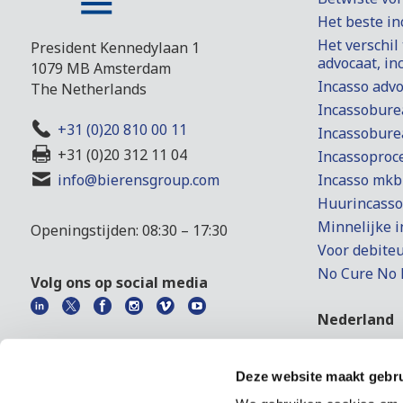
Het beste i
Het verschil
President Kennedylaan 1
advocaat, i
1079 MB Amsterdam
Incasso adv
The Netherlands
Incassobure
+31 (0)20 810 00 11
Incassobure
+31 (0)20 312 11 04
Incassoproc
Incasso mkb
info@bierensgroup.com
Huurincasso
Minnelijke i
Openingstijden: 08:30 – 17:30
Voor debite
No Cure No 
Volg ons op social media
Nederland
Incasso in 
Faillisseme
Deze website maakt gebru
Beslaglegge