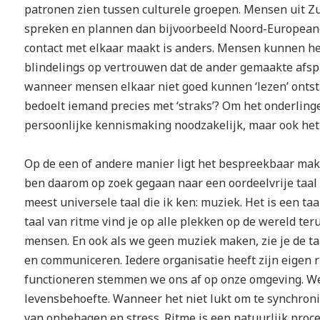
patronen zien tussen culturele groepen. Mensen uit Z
spreken en plannen dan bijvoorbeeld Noord-European
contact met elkaar maakt is anders. Mensen kunnen he
blindelings op vertrouwen dat de ander gemaakte afspr
wanneer mensen elkaar niet goed kunnen ‘lezen’ ontstaa
bedoelt iemand precies met ‘straks’? Om het onderling
persoonlijke kennismaking noodzakelijk, maar ook het 
Op de een of andere manier ligt het bespreekbaar maken
ben daarom op zoek gegaan naar een oordeelvrije taal 
meest universele taal die ik ken: muziek. Het is een ta
taal van ritme vind je op alle plekken op de wereld te
mensen. En ook als we geen muziek maken, zie je de t
en communiceren. Iedere organisatie heeft zijn eigen r
functioneren stemmen we ons af op onze omgeving. We 
levensbehoefte. Wanneer het niet lukt om te synchron
van onbehagen en stress. Ritme is een natuurlijk pro