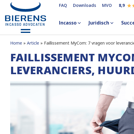
FAQ
Downloads
MVO
8,9
Incasso
Juridisch
Succ
Home
Article
Faillissement MyCom: 7 vragen voor leverancie
FAILLISSEMENT MYCO
LEVERANCIERS, HUUR