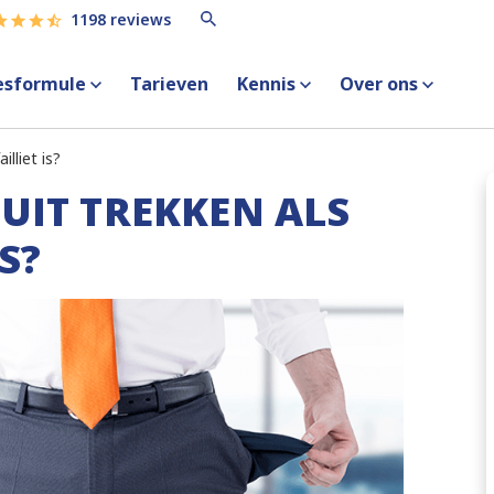
1198 reviews
esformule
Tarieven
Kennis
Over ons
illiet is?
RUIT TREKKEN ALS
S?