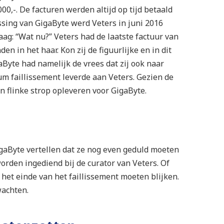
0,-. De facturen werden altijd op tijd betaald
assing van GigaByte werd Veters in juni 2016
raag: “Wat nu?” Veters had de laatste factuur van
n in het haar. Kon zij de figuurlijke en in dit
gaByte had namelijk de vrees dat zij ook naar
um faillissement leverde aan Veters. Gezien de
n flinke strop opleveren voor GigaByte.
igaByte vertellen dat ze nog even geduld moeten
worden ingediend bij de curator van Veters. Of
 het einde van het faillissement moeten blijken.
wachten.