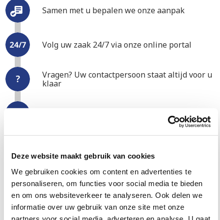
Samen met u bepalen we onze aanpak
Volg uw zaak 24/7 via onze online portal
Vragen? Uw contactpersoon staat altijd voor u
klaar
Uw openstaande factuur wordt alsnog betaald
Werken jullie op basis van No
Deze website maakt gebruik van cookies
Cure No Pay?
We gebruiken cookies om content en advertenties te
personaliseren, om functies voor social media te bieden
Incasso in Alkmaar doen wij op basis van No Cure No
en om ons websiteverkeer te analyseren. Ook delen we
Pay. Dat wil zeggen dat u geen fee hoeft te betalen als
informatie over uw gebruik van onze site met onze
wij niets incasseren. Maar wij gaan verder dan dat: ook
partners voor social media, adverteren en analyse. U gaat