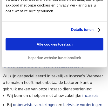
wanneer wij wel incasseren, proberen wij de kosten
akkoord met onze cookies en privacy verklaring als u
voor u zo laag mogelijk te houden.
onze website blijft gebruiken.
Hoe wij dat doen? Door de incassokosten zoveel
Details tonen
mogelijk (liefst alles) op uw debiteur te verhalen. In de
meeste gevallen lukt dat ook. Dat betekent dat een
incasso voor u helemaal gratis is!
Alle cookies toestaan
Hoe kunnen jullie helpen met
beperkte website functionaliteit
een incasso in Alkmaar?
Wij zijn gespecialiseerd in zakelijke incasso’s. Wanneer
u te maken heeft met onbetaalde facturen kunt u
gebruik maken van onze incasso dienstverlening:
Wij kunnen u helpen met al uw zakelijke
incasso’s
Bij
onbetwiste vorderingen
en
betwiste vorderingen