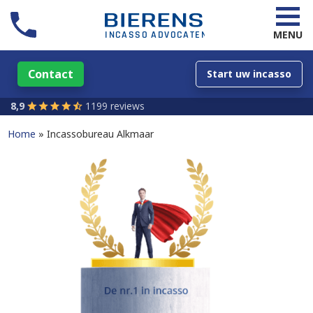
MENU
Contact
Start uw incasso
8,9
1199 reviews
Home
Incassobureau Alkmaar