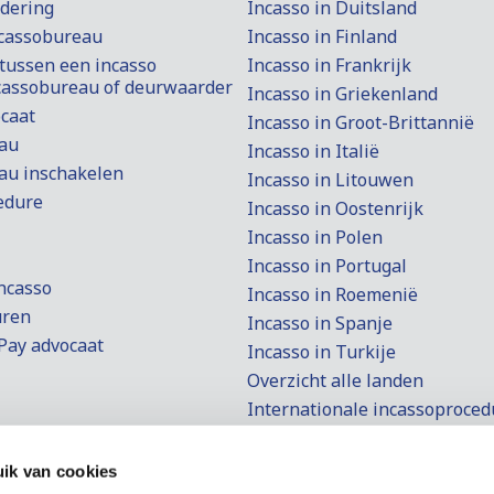
rdering
Incasso in Duitsland
ncassobureau
Incasso in Finland
 tussen een incasso
Incasso in Frankrijk
ncassobureau of deurwaarder
Incasso in Griekenland
ocaat
Incasso in Groot-Brittannië
au
Incasso in Italië
au inschakelen
Incasso in Litouwen
edure
Incasso in Oostenrijk
Incasso in Polen
Incasso in Portugal
ncasso
Incasso in Roemenië
uren
Incasso in Spanje
Pay advocaat
Incasso in Turkije
Overzicht alle landen
Internationale incassoproced
Nederland
Small Claims Procedure
ntsaanvraag
Europees Betalingsbevel
ik van cookies
n