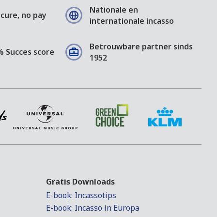
Nationale en
cure, no pay
internationale incasso
Betrouwbare partner sinds
% Succes score
1952
Gratis Downloads
E-book: Incassotips
E-book: Incasso in Europa