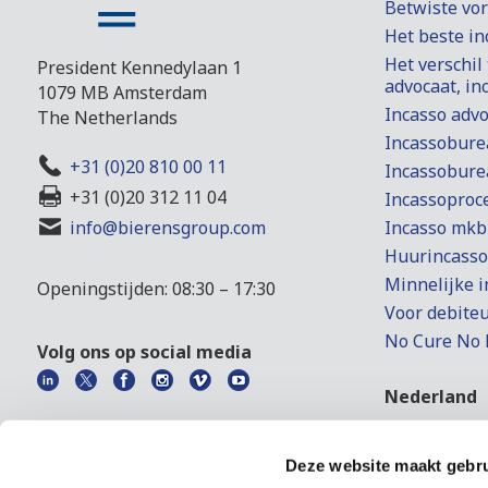
Betwiste vo
Het beste i
Het verschil
President Kennedylaan 1
advocaat, i
1079 MB Amsterdam
Incasso adv
The Netherlands
Incassobure
+31 (0)20 810 00 11
Incassobure
+31 (0)20 312 11 04
Incassoproc
Incasso mkb
info@bierensgroup.com
Huurincasso
Minnelijke i
Openingstijden: 08:30 – 17:30
Voor debite
No Cure No 
Volg ons op social media
Nederland
Incasso in 
Faillisseme
Deze website maakt gebru
Beslaglegge