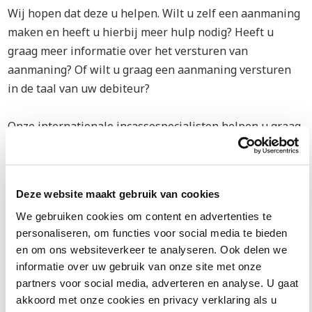
Wij hopen dat deze u helpen. Wilt u zelf een aanmaning
maken en heeft u hierbij meer hulp nodig? Heeft u
graag meer informatie over het versturen van
aanmaning? Of wilt u graag een aanmaning versturen
in de taal van uw debiteur?
Onze internationale incassospecialisten helpen u graag
bij het incasseren van uw openstaande factuur. Zij
spreken niet alleen dezelfde taal als uw debiteur, maar
kennen ook de wetten en handelstradities uit dat land.
Deze website maakt gebruik van cookies
Hierdoor weten zij uw debiteur snel te overtuigen om
We gebruiken cookies om content en advertenties te
alsnog de openstaande facturen te betalen.
personaliseren, om functies voor social media te bieden
Volg ons
en om ons websiteverkeer te analyseren. Ook delen we
informatie over uw gebruik van onze site met onze
partners voor social media, adverteren en analyse. U gaat
akkoord met onze cookies en privacy verklaring als u