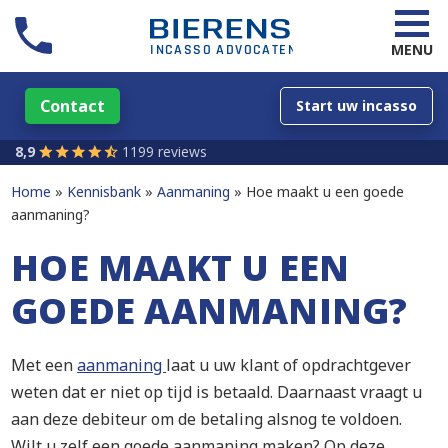
MENU
Contact
Start uw incasso
8,9
1199 reviews
Home
Kennisbank
Aanmaning
Hoe maakt u een goede
aanmaning?
HOE MAAKT U EEN
GOEDE AANMANING?
Met een
aanmaning
laat u uw klant of opdrachtgever
weten dat er niet op tijd is betaald. Daarnaast vraagt u
aan deze debiteur om de betaling alsnog te voldoen.
Wilt u zelf een goede aanmaning maken? Op deze