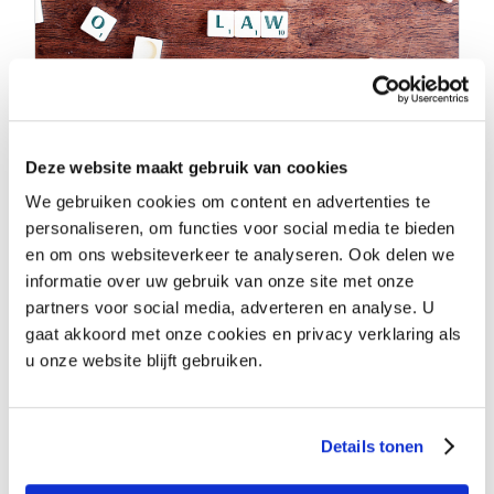
01-03-2019 | Pim van Zwijndregt
3 meest gemaakte fouten
Deze website maakt gebruik van cookies
bij openstaande facturen
We gebruiken cookies om content en advertenties te
in de advocatuur
personaliseren, om functies voor social media te bieden
en om ons websiteverkeer te analyseren. Ook delen we
Als advocatenkantoor zijn er verschillende
informatie over uw gebruik van onze site met onze
mogelijkheden om een openstaande factuur
partners voor social media, adverteren en analyse. U
betaald te krijgen. Lees hier welke fouten u
gaat akkoord met onze cookies en privacy verklaring als
beter niet kunt maken!
u onze website blijft gebruiken.
Lees meer
Details tonen