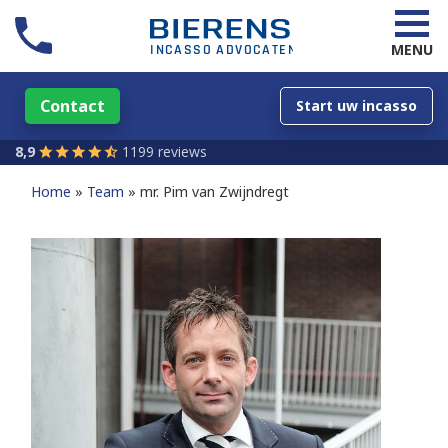
MENU
Contact
Start uw incasso
8,9
1199 reviews
Home
Team
mr. Pim van Zwijndregt